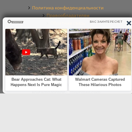
Политика конфиденциальности
Правообладателям
Обратная связь
О САЙТЕ
Электронная библиотека аудиокниг. Более 20000
аудиокниг в хорошем качестве. Слушайте аудиокниги
бесплатно онлайн и без регистрации. По любым
вопросам обращайтесь на почту:
knigamp3online.info@gmail.com
© 2021
knigamp3-online.com
. Все права защищены. E-mail:
knigamp3online.info@gmail.com