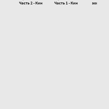
Часть 2 - Кин
Часть 1 - Кин
зомби? Н
ничего! 
Алексей С