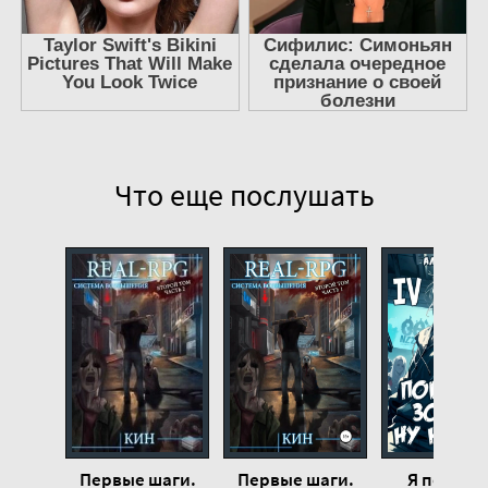
13
14
15
16
17
Что еще послушать
18
19
20
21
22
Первые шаги.
Первые шаги.
Я пока е