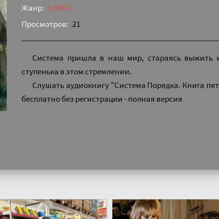
Жанр:
LitRPG
Просмотров:
21
Система пришла в наш мир, стараясь выжить и
ступенька в этом стремлении.
Слушать аудиокнигу "Система Порядка. Книга пя
бесплатно без регистрации - полная версия