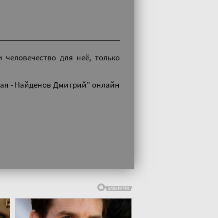
 человечество для неё, только
тая - Найденов Дмитрий" онлайн