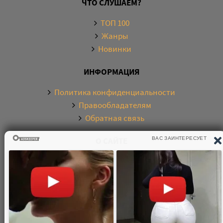
ЧТО СЛУШАЕМ?
ТОП 100
Жанры
Новинки
ИНФОРМАЦИЯ
Политика конфиденциальности
Правообладателям
Обратная связь
О САЙТЕ
Электронная библиотека аудиокниг. Более 20000
аудиокниг в хорошем качестве. Слушайте аудиокниги
бесплатно онлайн и без регистрации. По любым
вопросам обращайтесь на почту: