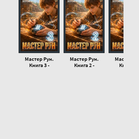
20
21
22
23
24
25
Мастер Рун.
Мастер Рун.
Мастер Ру
26
Книга 3 -
Книга 2 -
Книга 3 
Сластин Артём
Сластин Артём
Сластин Ар
27
28
29
30