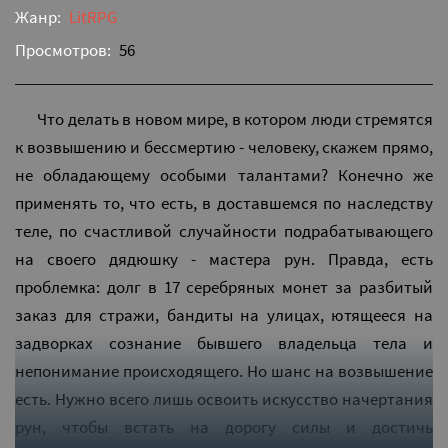
Жанр:
LitRPG
Просмотров:
56
Что делать в новом мире, в котором люди стремятся
к возвышению и бессмертию - человеку, скажем прямо,
не обладающему особыми талантами? Конечно же
применять то, что есть, в доставшемся по наследству
теле, по счастливой случайности подрабатывающего
на своего дядюшку - мастера рун. Правда, есть
проблемка: долг в 17 серебряных монет за разбитый
заказ для стражи, бандиты на улицах, ютящееся на
задворках сознание бывшего владельца тела и
непонимание происходящего. Но шанс на возвышение
есть. Нужно всего лишь освоить искусство начертания
рун, чтобы встать на дорогу силы и достичь