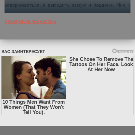
задерживаться, а выходить замуж и подавно. Мне и
одного раза хватило!
Развернуть полностью
Слушать аудиокнигу "Дебютантка поневоле, или
Как (не) выйти замуж за дракона - Оксана Гринберга"
онлайн бесплатно без регистрации - полная версия