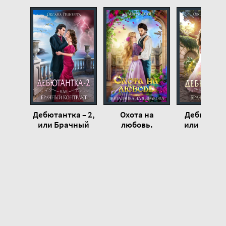
19
20
21
22
23
24
25
Дебютантка – 2,
Охота на
Дебютантк
26
или Брачный
любовь.
или Брач
Контракт -
Попаданка для
сезон - Окс
27
Оксана
дракона - Лана
Гринберг
Гринберга
Ларсон