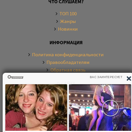
ЧТО СЛУШАЕМ?
ТОП 100
Жанры
Новинки
ИНФОРМАЦИЯ
Политика конфиденциальности
Правообладателям
Обратная связь
О САЙТЕ
Электронная библиотека аудиокниг. Более 20000
аудиокниг в хорошем качестве. Слушайте аудиокниги
бесплатно онлайн и без регистрации. По любым
вопросам обращайтесь на почту: