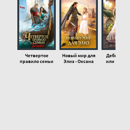
20
21
22
23
24
25
Четвертое
Новый мир для
Дебютантк
26
правило семьи
Элиз - Оксана
или Брач
Райс - Оксана
Гринберга
сезон - Окс
Гринберга
Гринберг