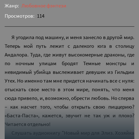
Жанр:
Любовное фэнтези
Просмотров:
114
Я угодила под машину, и меня занесло в другой мир.
Теперь мой путь лежит с далекого юга в столицу
Андалора. Туда, где живут высокомерные драконы, где
по ночным улицам бродят Темные монстры и
невидимый убийца выслеживает девушек из Гильдии
Утех. Но именно там мне придется начинать все с нуля:
отыскать свое место в этом мире, понять, что меня
сюда привело, и, возможно, обрести любовь. Но сперва
– как насчет того, чтобы открыть свою пиццерию?
«Баста-Паста», кажется, звучит не так уж и плохо?
Читается отдельно!
Слушать аудиокнигу "Новый мир для Элиз. Хозяйка