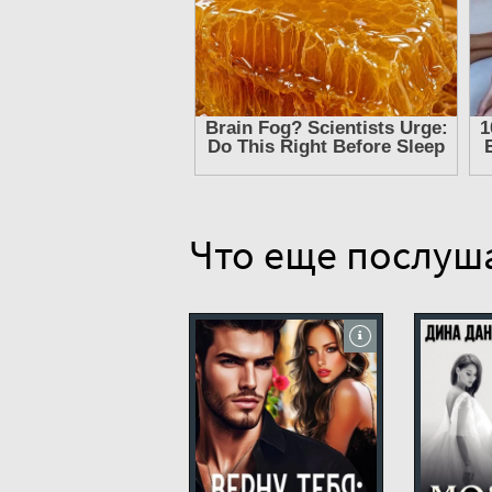
11
12
13
14
15
16
17
Что еще послуш
18
19
20
21
22
23
24