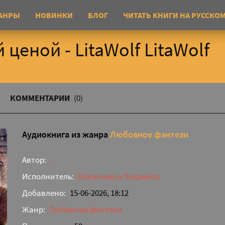
АНРЫ
НОВИНКИ
БЛОГ
ЧИТАТЬ КНИГИ НА РУССКО
ценой - LitaWolf LitaWolf
КОММЕНТАРИИ
(0)
Аудиокнига из жанра
Любовное фэнтези
Автор:
-
Исполнитель:
Шапочкина Людмила
Добавлено:
15-06-2026, 18:12
Жанр:
Любовное фэнтези