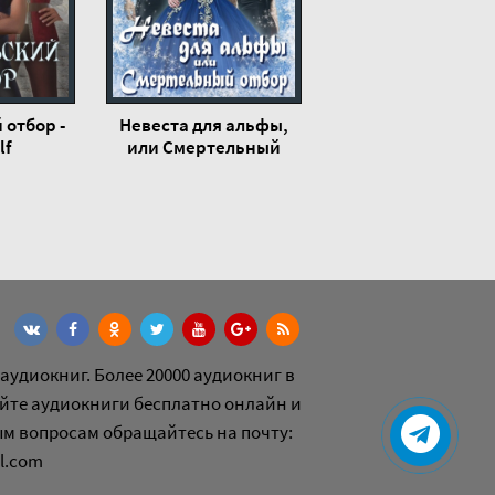
 отбор -
Невеста для альфы,
lf
или Смертельный
отбор - LitaWolf
аудиокниг. Более 20000 аудиокниг в
йте аудиокниги бесплатно онлайн и
ым вопросам обращайтесь на почту:
l.com