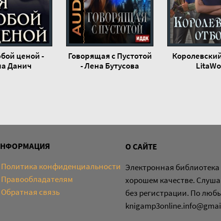
бой ценой -
Говорящая с Пустотой
Королевский
а Данич
- Лена Бутусова
LitaWo
ИНФОРМАЦИЯ
О САЙТЕ
Политика конфиденциальности
Электронная библиотека 
Правообладателям
хорошем качестве. Слуша
Обратная связь
без регистрации. По люб
knigamp3online.info@gmai