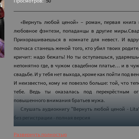
Просмотров:
50
«Вернуть любой ценой» – роман, первая книга
любовное фэнтези, попаданцы в другие миры.Сва
Прихорашиваешься в комнате для невест. И вдру
полчаса станешь женой того, кто убил твоих родите
кричит: надо бежать! Но ты оступаешься, ударяешь
непонятно где, в чужом свадебном платье… и в чужо
свадьбе. И у тебя нет выхода, кроме как пойти под ве
И неизвестно, кому не повезло больше: той, что те
тебе. Ведь ты оказалась под перекрёстным о
повышенного внимания братьев мужа.
Слушать аудиокнигу "Вернуть любой ценой - Lita
без регистрации - полная версия
Развернуть полностью