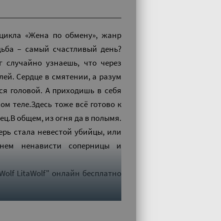
 цикла «Жена по обмену», жанр
дьба – самый счастливый день?
г случайно узнаешь, что через
лей. Сердце в смятении, а разум
ся головой. А приходишь в себя
м теле.Здесь тоже всё готово к
нец.В общем, из огня да в полымя.
перь стала невестой убийцы, или
гнем ненависти соперницы и
Wolf LitaWolf" онлайн бесплатно