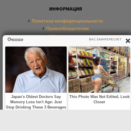
ИНФОРМАЦИЯ
Политика конфиденциальности
Правообладателям
Обратная связь
О САЙТЕ
Электронная библиотека аудиокниг. Более 20000
аудиокниг в хорошем качестве. Слушайте аудиокниги
бесплатно онлайн и без регистрации. По любым
вопросам обращайтесь на почту:
knigamp3online.info@gmail.com