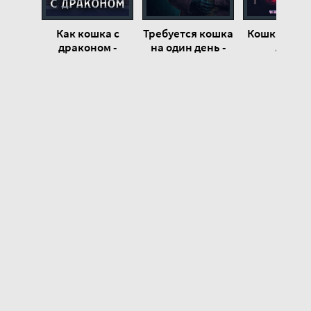
Как кошка с
Требуется кошка
Кошка Ведь
драконом -
на один день -
Анна
Марианна
Эдвард Хох
Бжезинск
Красовская