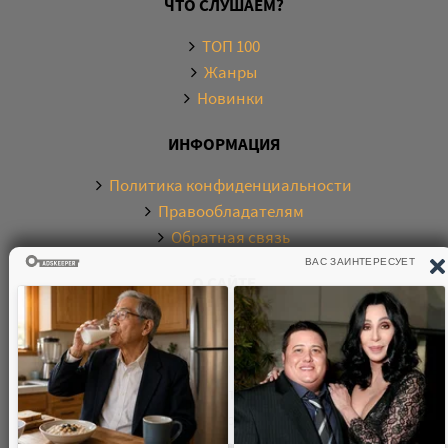
ЧТО СЛУШАЕМ?
ТОП 100
Жанры
Новинки
ИНФОРМАЦИЯ
Политика конфиденциальности
Правообладателям
Обратная связь
О САЙТЕ
Электронная библиотека аудиокниг. Более 20000
аудиокниг в хорошем качестве. Слушайте аудиокниги
бесплатно онлайн и без регистрации. По любым
вопросам обращайтесь на почту: