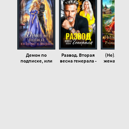
20
21
22
23
24
25
Демон по
Развод. Вторая
(Не)люби
26
подписке, или
весна генерала -
жена. Разво
Контракт на
Полина
оборотнем -
27
попаданку -
Измайлова
Мун
28
Дарина Ромм
29
30
31
32
33