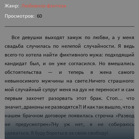
Жанр:
Любовное фэнтези
Просмотров:
60
Все девушки выходят замуж по любви, а у меня
свадьба случилась по нелепой случайности. Я ведь
всего-то хотела найти фиктивного мужа: подходящий
кандидат был, и он уже согласился. Но вмешались
обстоятельства — и теперь я жена самого
невыносимого мужчины на свете.Ничего страшного:
мой случайный супруг меня на дух не переносит и сам
первым захочет разорвать этот брак. Стоп… что
значит, драконы не разводятся?! И как так вышло, что в
нашем брачном договоре появилась строчка «Развод
не предусмотрен»?Ну уж нет, я не собираюсь
сдаваться. Я буду бороться за свою свободу!