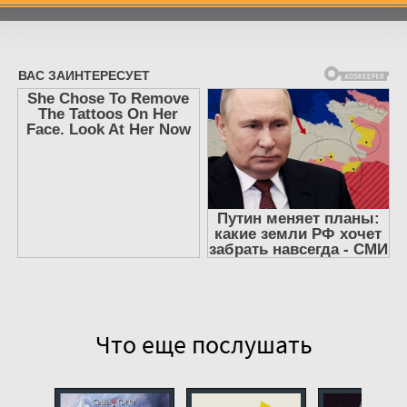
7
8
9
10
11
Что еще послушать