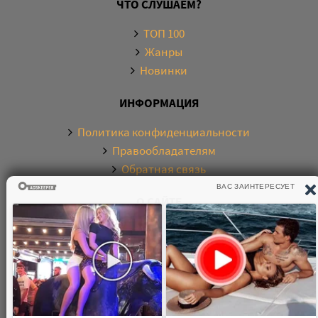
ЧТО СЛУШАЕМ?
ТОП 100
Жанры
Новинки
ИНФОРМАЦИЯ
Политика конфиденциальности
Правообладателям
Обратная связь
О САЙТЕ
Электронная библиотека аудиокниг. Более 20000
аудиокниг в хорошем качестве. Слушайте аудиокниги
бесплатно онлайн и без регистрации. По любым
вопросам обращайтесь на почту: