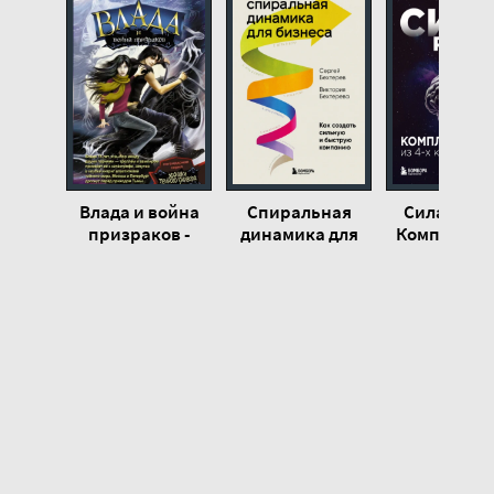
Влада и война
Спиральная
Сила разу
призраков -
динамика для
Комплект к
Саша Готти
бизнеса. Как
Джо Диспе
создать сильную
и быструю
компанию -
Сергей
Бехтерев,
Виктория
Бехтерева