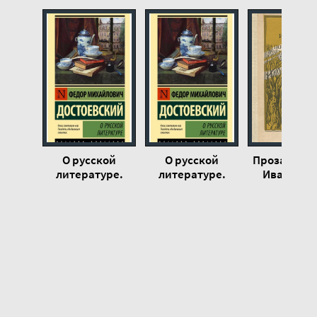
19
20
21
22
23
24
25
О русской
О русской
Проза. Поэз
26
литературе.
литературе.
Иван Бун
Часть 2 - Федор
Часть 1 - Федор
27
Достоевский
Достоевский
28
29
30
31
32