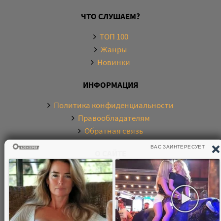
ЧТО СЛУШАЕМ?
47
48
ТОП 100
Жанры
49
Новинки
50
51
ИНФОРМАЦИЯ
52
Политика конфиденциальности
53
Правообладателям
Обратная связь
54
55
О САЙТЕ
56
57
Электронная библиотека аудиокниг. Более 20000
58
аудиокниг в хорошем качестве. Слушайте аудиокниги
59
бесплатно онлайн и без регистрации. По любым