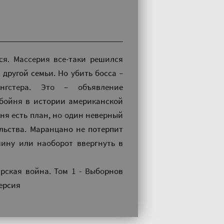
ся. Массерия все-таки решился
другой семьи. Но убить босса –
гстера. Это – объявление
 бойня в истории американской
еня есть план, но один неверный
ельства. Маранцано не потерпит
шину или наоборот ввергнуть в
рская война. Том 1 - Выборнов
версия