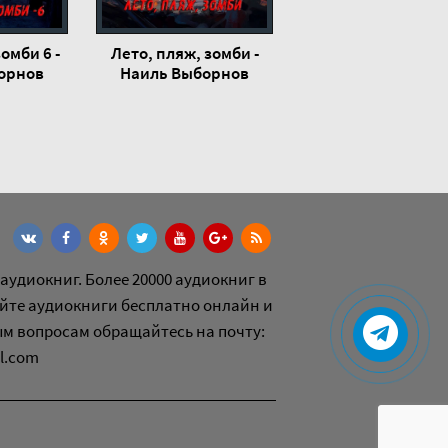
омби 6 -
Лето, пляж, зомби -
орнов
Наиль Выборнов
аудиокниг. Более 20000 аудиокниг в
йте аудиокниги бесплатно онлайн и
ым вопросам обращайтесь на почту:
l.com