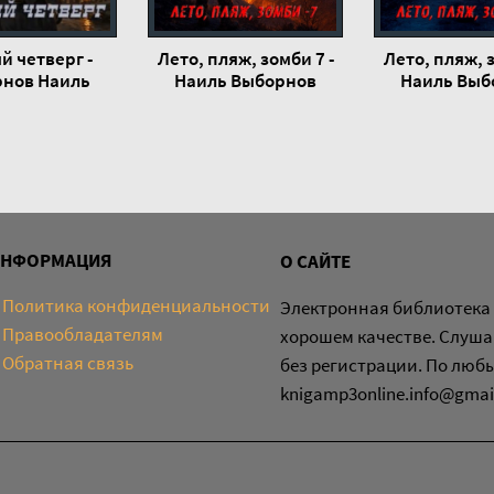
й четверг -
Лето, пляж, зомби 7 -
Лето, пляж, з
нов Наиль
Наиль Выборнов
Наиль Выб
ИНФОРМАЦИЯ
О САЙТЕ
Политика конфиденциальности
Электронная библиотека 
Правообладателям
хорошем качестве. Слуша
Обратная связь
без регистрации. По люб
knigamp3online.info@gmai