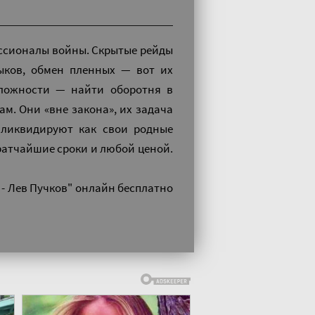
ессионалы войны. Скрытые рейды
зыков, обмен пленных — вот их
сложности — найти оборотня в
. Они «вне закона», их задача
 ликвидируют как свои родные
кратчайшие сроки и любой ценой.
 - Лев Пучков" онлайн бесплатно