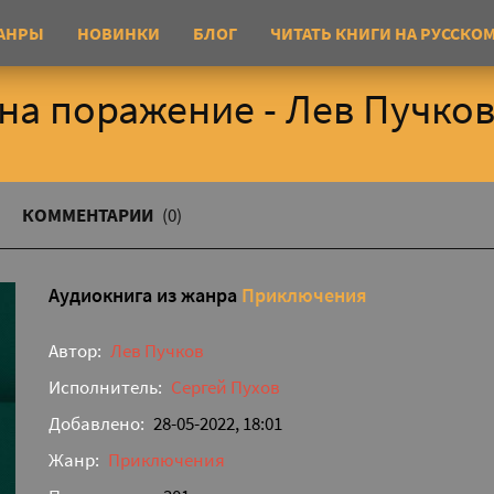
АНРЫ
НОВИНКИ
БЛОГ
ЧИТАТЬ КНИГИ НА РУССКО
 на поражение - Лев Пучко
КОММЕНТАРИИ
(0)
Аудиокнига из жанра
Приключения
Автор:
Лев Пучков
Исполнитель:
Сергей Пухов
Добавлено:
28-05-2022, 18:01
Жанр:
Приключения