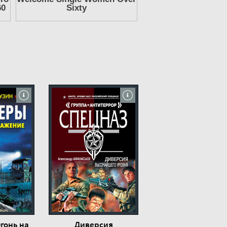
гонь на
Диверсия