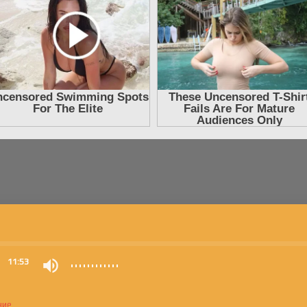
0
11:53
ние