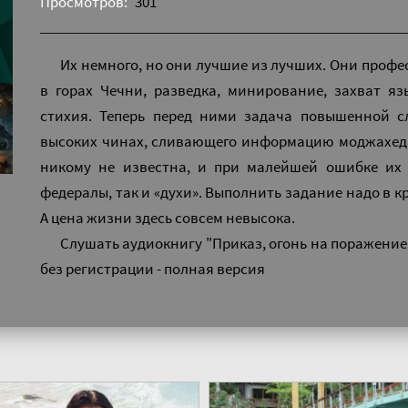
Просмотров:
301
Их немного, но они лучшие из лучших. Они проф
в горах Чечни, разведка, минирование, захват я
стихия. Теперь перед ними задача повышенной 
высоких чинах, сливающего информацию моджахедам
никому не известна, и при малейшей ошибке их
федералы, так и «духи». Выполнить задание надо в 
А цена жизни здесь совсем невысока.
Слушать аудиокнигу "Приказ, огонь на поражение
без регистрации - полная версия