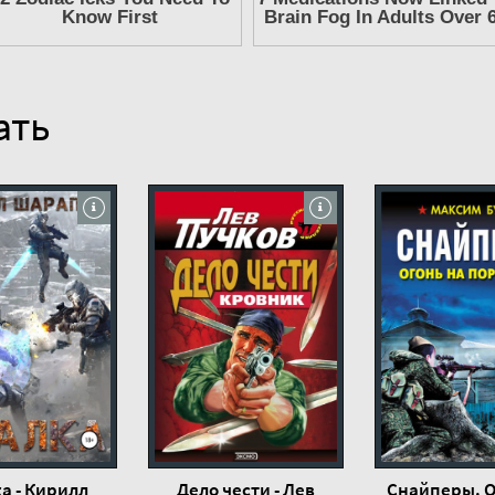
ние
ние
ние
ать
ние
ние
ние
ние
ние
ние
ние
ние
ние
ние
ние
а - Кирилл
Дело чести - Лев
Снайперы. О