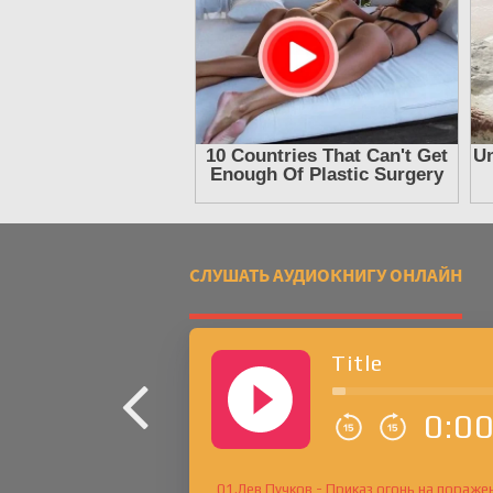
СЛУШАТЬ АУДИОКНИГУ ОНЛАЙН
Title
0:0
01.Лев Пучков - Приказ огонь на пораже