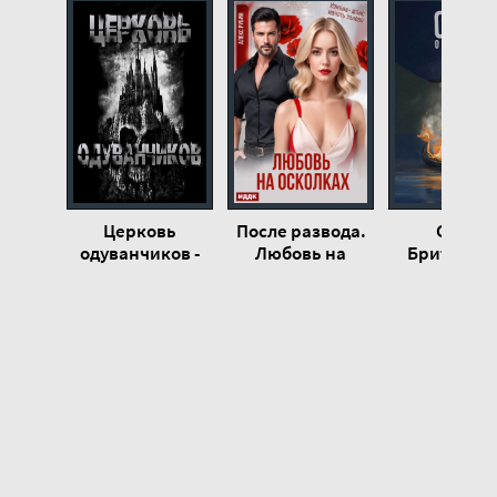
Церковь
После развода.
Сага о
одуванчиков -
Любовь на
Бриттланд
Sallivan
осколках - Алекс
Наталья
Рубин
Бутырск