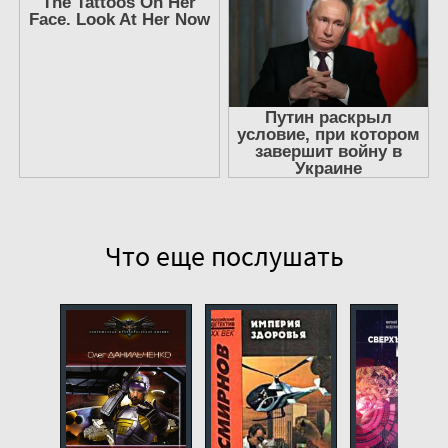
00010-
00011-
00012-
00013-
00014-
00015-
00016-
Что еще послушать
00017-
00018-
00019-
00020-
00021-
00022-