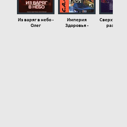
00023-
00024-
Из варяг в небо -
Империя
Сверхъесте
00025-
Олег
Здоровья -
разум. К
Данильченко
Сергей Смирнов
обычные л
делают
невозможно
помощью с
подсознани
Джо Диспе