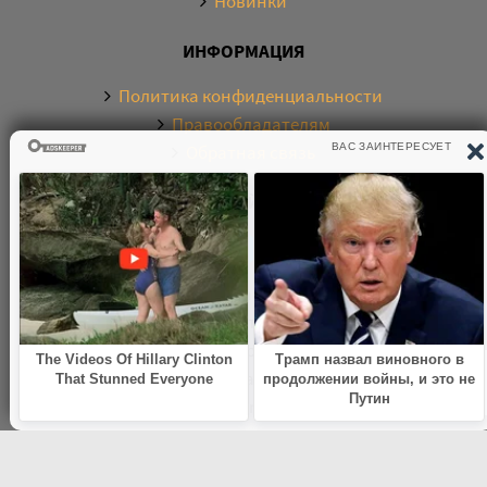
Новинки
ИНФОРМАЦИЯ
Политика конфиденциальности
Правообладателям
Обратная связь
О САЙТЕ
Электронная библиотека аудиокниг. Более 20000
аудиокниг в хорошем качестве. Слушайте аудиокниги
бесплатно онлайн и без регистрации. По любым
вопросам обращайтесь на почту:
knigamp3online.info@gmail.com