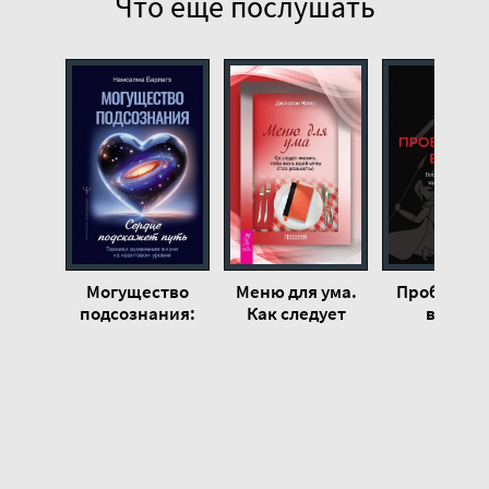
Что еще послушать
Могущество
Меню для ума.
Пробужде
подсознания:
Как следует
воина.
сердце
мыслить, чтобы
Воспитани
подскажет путь.
жизнь вашей
мышлени
Техники
мечты стала
здоровье
изменения
реальностью -
отношения
жизни на
Джонатан Чатер
жизни муж
квантовом
- Дэвид Ла
уровне -
Намсалма