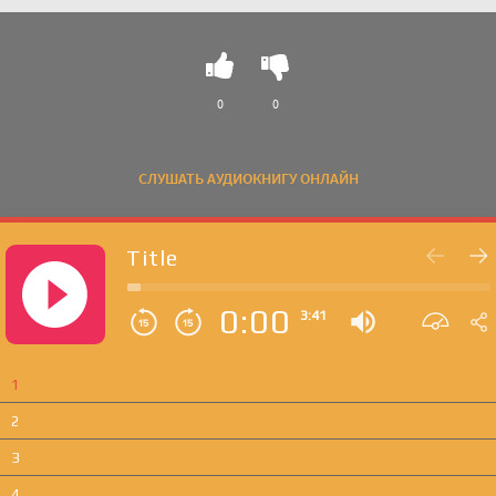
создаются события в жизни - Дина Гумерова" онлайн
бесплатно без регистрации - полная версия
0
0
СЛУШАТЬ АУДИОКНИГУ ОНЛАЙН
Title
0:00
3:41
1
2
3
4