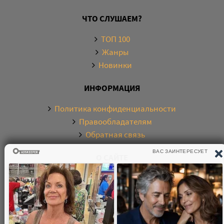
46
ЧТО СЛУШАЕМ?
47
48
ТОП 100
Жанры
49
Новинки
50
51
ИНФОРМАЦИЯ
52
Политика конфиденциальности
53
Правообладателям
Обратная связь
54
55
О САЙТЕ
56
57
Электронная библиотека аудиокниг. Более 20000
58
аудиокниг в хорошем качестве. Слушайте аудиокниги
59