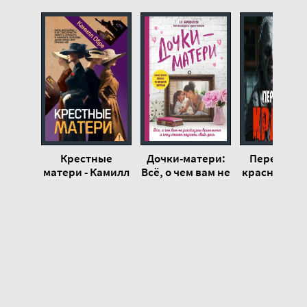
19
20
21
22
23
24
25
Крестные
Дочки-матери:
Переносч
26
матери - Камилл
Всё, о чем вам не
красного - Т
Обре
рассказывала
Рауш
27
ваша мама и
28
чему стоит
научить свою
29
дочь - Елена
Березовская
30
31
32