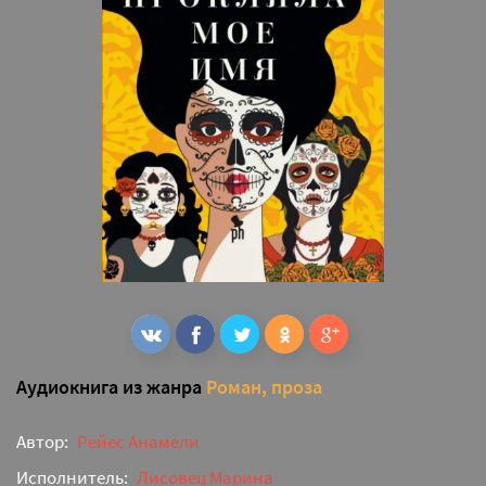
Аудиокнига из жанра
Роман, проза
Автор:
Рейес Анамели
Исполнитель:
Лисовец Марина