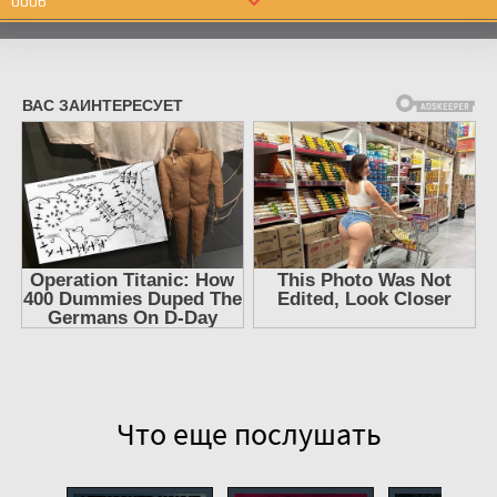
0006
0007
0008
0009
0010
0011
0012
0013
0014
0015
0016
0017
Что еще послушать
0018
0019