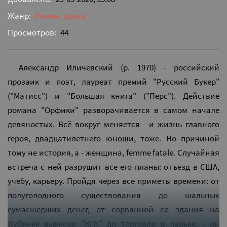
Жанр:
Роман, проза
Просмотров:
44
Александр Иличевский (р. 1970) - российский
прозаик и поэт, лауреат премий "Русский Букер"
("Матисс") и "Большая книга" ("Перс"). Действие
романа "Орфики" разворачивается в самом начале
девяностых. Всё вокруг меняется - и жизнь главного
героя, двадцатилетнего юноши, тоже. Но причиной
тому не история, а - женщина, femme fatale. Случайная
встреча с ней разрушит все его планы: отъезд в США,
учебу, карьеру. Пройдя через все приметы времени: от
полуголодного существования до шальных
сумасшедших денег, от сорванной со здания на
Лубянке вывески "КГБ" до торговли в ларьке, - он