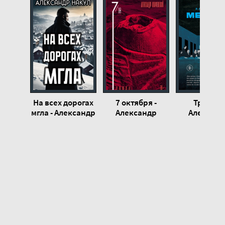
На всех дорогах
7 октября -
Тризна -
мгла - Александр
Александр
Александ
Накул
Иличевский
Мелихо