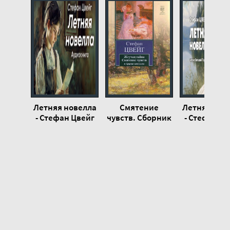
Летняя новелла
Смятение
Летняя нов
- Стефан Цвейг
чувств. Сборник
- Стефан Ц
новелл - Стефан
Цвейг