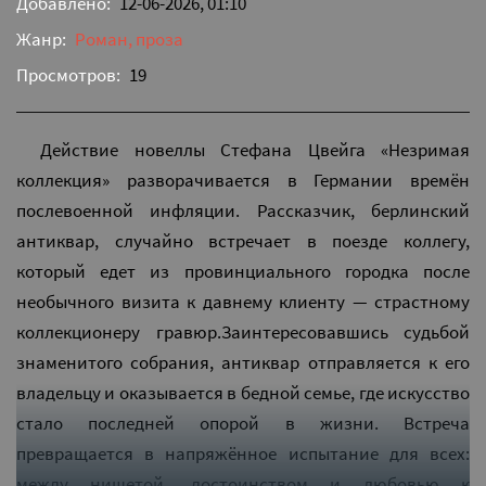
Добавлено:
12-06-2026, 01:10
Жанр:
Роман, проза
Просмотров:
19
Действие новеллы Стефана Цвейга «Незримая
коллекция» разворачивается в Германии времён
послевоенной инфляции. Рассказчик, берлинский
антиквар, случайно встречает в поезде коллегу,
который едет из провинциального городка после
необычного визита к давнему клиенту — страстному
коллекционеру гравюр.Заинтересовавшись судьбой
знаменитого собрания, антиквар отправляется к его
владельцу и оказывается в бедной семье, где искусство
стало последней опорой в жизни. Встреча
превращается в напряжённое испытание для всех:
между нищетой, достоинством и любовью к