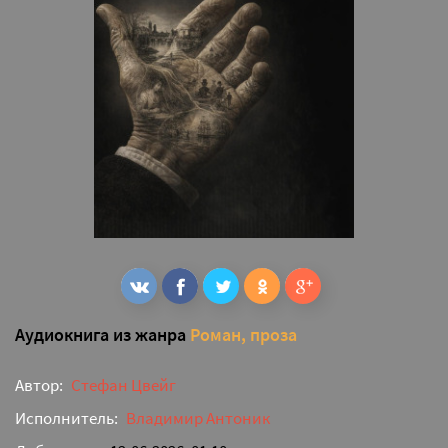
Аудиокнига из жанра
Роман, проза
Автор:
Стефан Цвейг
Исполнитель:
Владимир Антоник