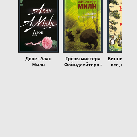
19
20
21
22
23
24
Двое - Алан
Грёзы мистера
Винни-Пух и
Милн
Файндлейтера -
все, все - 
Алан Милн
Милн