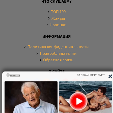
ЧТО СЛУШАЕМ?
ТОП 100
Жанры
Новинки
ИНФОРМАЦИЯ
Политика конфиденциальности
Правообладателям
Обратная связь
О САЙТЕ
Электронная библиотека аудиокниг. Более 20000
аудиокниг в хорошем качестве. Слушайте аудиокниги
бесплатно онлайн и без регистрации. По любым
вопросам обращайтесь на почту: