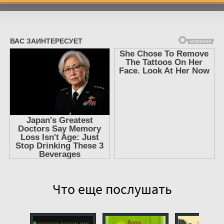
06
07
08
09
10
11
12
13
14
15
16
Что еще послушать
17
18