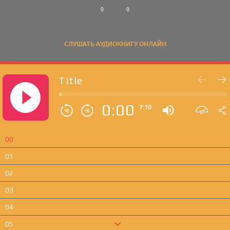
0
0
СЛУШАТЬ АУДИОКНИГУ ОНЛАЙН
Title
0:00
7:10
00
01
02
03
04
05