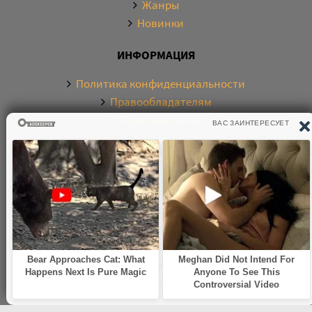
Жанры
Новинки
ИНФОРМАЦИЯ
Политика конфиденциальности
Правообладателям
Обратная связь
О САЙТЕ
Электронная библиотека аудиокниг. Более 20000
аудиокниг в хорошем качестве. Слушайте аудиокниги
бесплатно онлайн и без регистрации. По любым
вопросам обращайтесь на почту:
knigamp3online.info@gmail.com