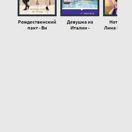
Рождественский
Девушка из
Ноттингем
пакт - Ви
Италии -
Лина Винче
Киланд,
Люсинда Райли
Пенелопа Уорд