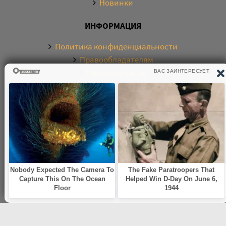
Новинки
ИНФОРМАЦИЯ
Политика конфиденциальности
Правообладателям
Обратная связь
О САЙТЕ
Электронная библиотека аудиокниг. Более 20000
аудиокниг в хорошем качестве. Слушайте аудиокниги
бесплатно онлайн и без регистрации. По любым
вопросам обращайтесь на почту:
knigamp3online.info@gmail.com