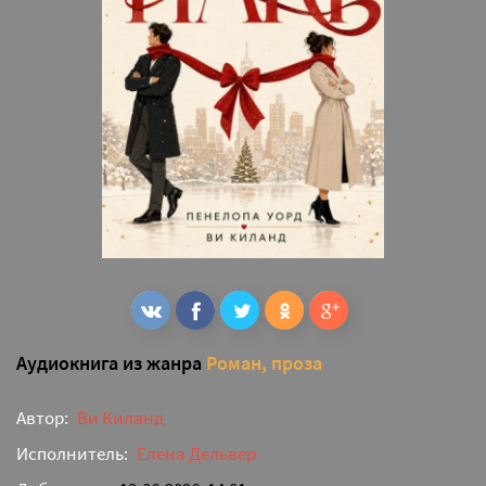
Аудиокнига из жанра
Роман, проза
Автор:
Ви Киланд
Исполнитель:
Елена Дельвер