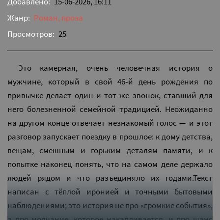
Добавлено:
15-06-2026, 16:11
Жанр:
Роман, проза
Просмотров:
25
Это камерная, очень человечная история о
мужчине, который в свой 46‑й день рождения по
привычке делает один и тот же звонок, ставший для
него болезненной семейной традицией. Неожиданно
на другом конце отвечает незнакомый голос — и этот
разговор запускает поездку в прошлое: к дому детства,
вещам, смешным и горьким деталям памяти, и к
попытке наконец понять, что на самом деле держало
людей рядом и что разъединяло их годами.Текст
написан с тёплой иронией и точными бытовыми
наблюдениями; это история не про «громкие события»,
а про молчание, которое накапливается, и про шанс