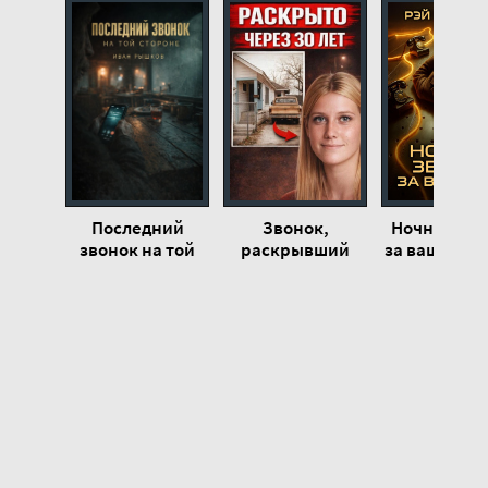
Последний
Звонок,
Ночной зво
звонок на той
раскрывший
за ваш счёт 
стороне - Иван
старое дело
Брэдбер
Рышков