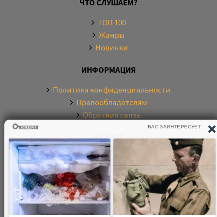
ЧТО СЛУШАЕМ?
ТОП 100
Жанры
Новинки
ИНФОРМАЦИЯ
Политика конфиденциальности
Правообладателям
Обратная связь
О САЙТЕ
Электронная библиотека аудиокниг. Более 20000
аудиокниг в хорошем качестве. Слушайте аудиокниги
бесплатно онлайн и без регистрации. По любым
вопросам обращайтесь на почту: