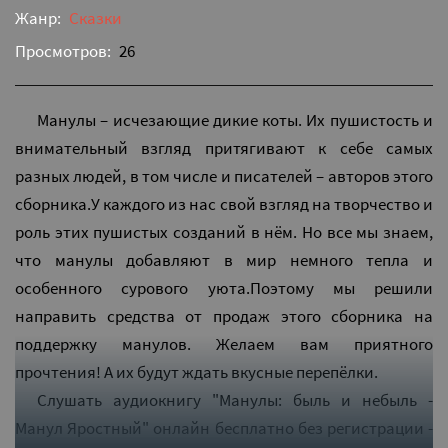
Жанр:
Сказки
Просмотров:
26
Манулы – исчезающие дикие коты. Их пушистость и
внимательный взгляд притягивают к себе самых
разных людей, в том числе и писателей – авторов этого
сборника.У каждого из нас свой взгляд на творчество и
роль этих пушистых созданий в нём. Но все мы знаем,
что манулы добавляют в мир немного тепла и
особенного сурового уюта.Поэтому мы решили
направить средства от продаж этого сборника на
поддержку манулов. Желаем вам приятного
прочтения! А их будут ждать вкусные перепёлки.
Слушать аудиокнигу "Манулы: быль и небыль -
Манул Яростный" онлайн бесплатно без регистрации -