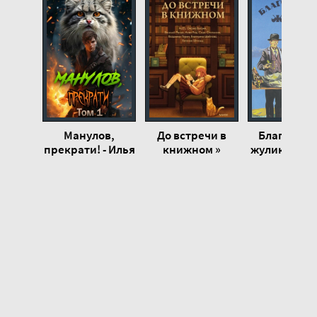
20
21
22
23
24
Манулов,
До встречи в
Благород
прекрати! - Илья
книжном »
жулик - Генр
Ангел