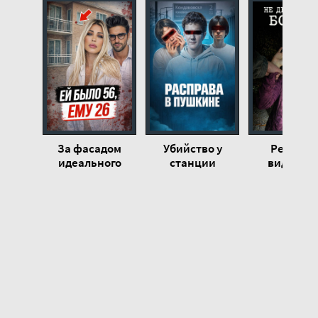
За фасадом
Убийство у
Ребёнок
идеального
станции
видевши
мужчины - Автор
Кондаковская -
слишком мно
неизвестен
Автор
Автор
неизвестен
неизвест