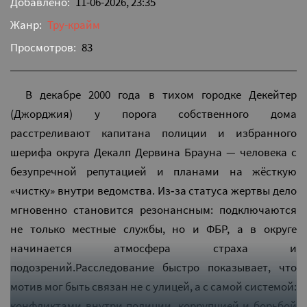
Добавлено:
11-06-2026, 23:35
Жанр:
Тру-крайм
Просмотров:
83
В декабре 2000 года в тихом городке Декейтер
(Джорджия) у порога собственного дома
расстреливают капитана полиции и избранного
шерифа округа Декалп Дервина Брауна — человека с
безупречной репутацией и планами на жёсткую
«чистку» внутри ведомства. Из‑за статуса жертвы дело
мгновенно становится резонансным: подключаются
не только местные службы, но и ФБР, а в округе
начинается атмосфера страха и
подозрений.Расследование быстро показывает, что
мотив мог быть связан не с улицей, а с самой системой:
конфликтами внутри полиции, коррупцией и борьбой