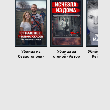
Убийца из
Убийца за
Убийство М
Севастополя -
стеной - Автор
Кей - Авт
Автор
неизвестен
неизвест
неизвестен