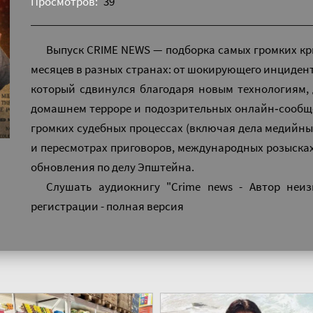
Просмотров:
39
Выпуск CRIME NEWS — подборка самых громких к
месяцев в разных странах: от шокирующего инцидента
который сдвинулся благодаря новым технологиям, 
домашнем террорe и подозрительных онлайн‑сообще
громких судебных процессах (включая дела медийны
и пересмотрах приговоров, международных розысках
обновления по делу Эпштейна.
Слушать аудиокнигу "Crime news - Автор неиз
регистрации - полная версия