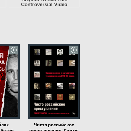
йлах
Чисто российское
 Автор
преступление: Самые