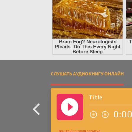
СЛУШАТЬ АУДИОКНИГУ ОНЛАЙН
Title
0:0
Эпштейн: новая записка