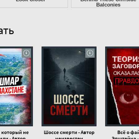
ать
, который не
Шоссе смерти - Автор
Всё о фа
или - Автор
неизвестен
Эпштейна -