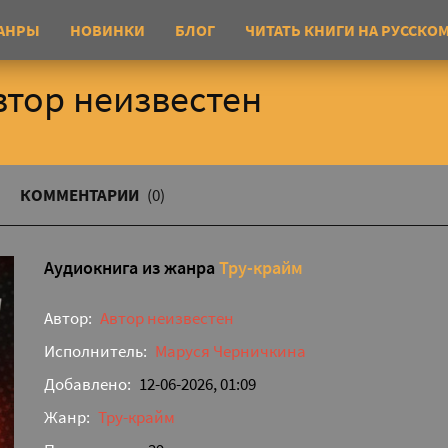
АНРЫ
НОВИНКИ
БЛОГ
ЧИТАТЬ КНИГИ НА РУССКО
втор неизвестен
КОММЕНТАРИИ
(0)
Аудиокнига из жанра
Тру-крайм
Автор:
Автор неизвестен
Исполнитель:
Маруся Черничкина
Добавлено:
12-06-2026, 01:09
Жанр:
Тру-крайм