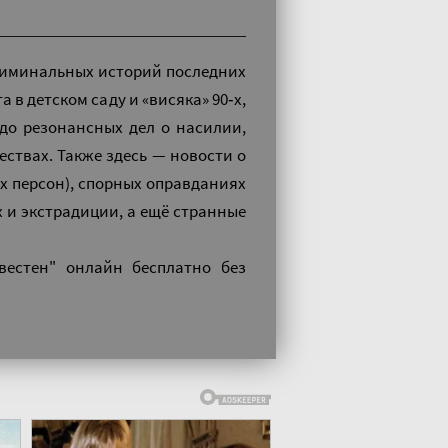
риминальных историй последних
 в детском саду и «висяка» 90‑х,
до резонансных дел о насилии,
ствах. Также здесь — новости о
х персон), спорных оправданиях
 и экстрадиции, а ещё странные
вестен" онлайн бесплатно без