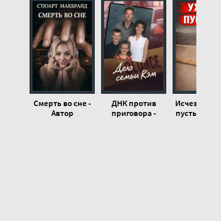
Смерть во сне -
ДНК против
Исчезновен
Автор
приговора -
пустыне - А
неизвестен
Автор
неизвест
неизвестен