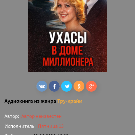
Аудиокнига из жанра
Тру-крайм
Автор:
Автор неизвестен
Исполнитель:
Пятница 13