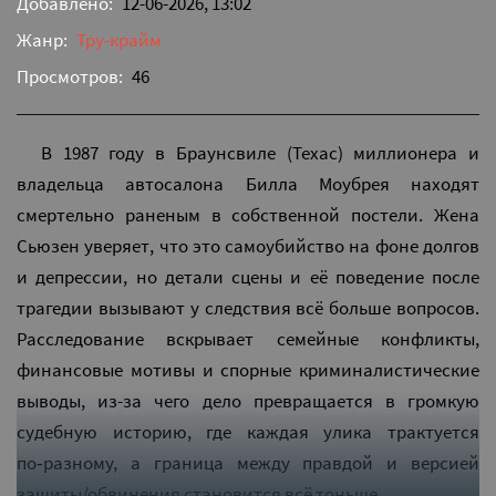
Добавлено:
12-06-2026, 13:02
Жанр:
Тру-крайм
Просмотров:
46
В 1987 году в Браунсвиле (Техас) миллионера и
владельца автосалона Билла Моубрея находят
смертельно раненым в собственной постели. Жена
Сьюзен уверяет, что это самоубийство на фоне долгов
и депрессии, но детали сцены и её поведение после
трагедии вызывают у следствия всё больше вопросов.
Расследование вскрывает семейные конфликты,
финансовые мотивы и спорные криминалистические
выводы, из-за чего дело превращается в громкую
судебную историю, где каждая улика трактуется
по‑разному, а граница между правдой и версией
защиты/обвинения становится всё тоньше.