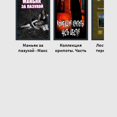
Маньяк за
Коллекция
Лестница 
пазухой - Макс
крипоты. Часть
терновник
Далин
6 - Макс Далин
Поиски пут
Макс Далин