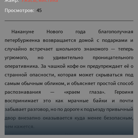
Жанр:
Ужасы, мистика
Просмотров:
45
Накануне Нового года благополучная
петербурженка возвращается домой с подарками и
случайно встречает школьного знакомого — теперь
угрюмого, но удивительно проницательного
оперативника. За чашкой кофе он предупреждает её о
странной опасности, которая может скрываться под
самым обычным обликом, и объясняет простой способ
распознавания — «краем глаза». Героиня
воспринимает это как мрачные байки и почти
забывает разговор, но по дороге к подъезду привычный
двор внезапно оказывается куда менее безопасным,
чем кажется.
Слушать аудиокнигу "Маньяк за пазухой - Макс