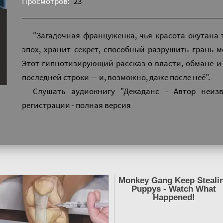
Просмотров:
23
"Загадочная француженка, чья красота окутана
эпох, хранит секрет, способный разрушить грань 
Этот гипнотизирующий рассказ о власти, обмане и 
последней строки — и, возможно, даже после неё".
Слушать аудиокнигу "Декаданс - Автор неиз
регистрации - полная версия