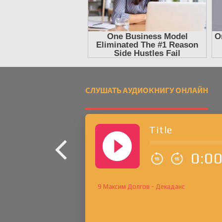
СЛУШАТЬ АУДИОКНИГУ ОНЛАЙН
Title
0:0
9 Максим Долгов - Декаданс