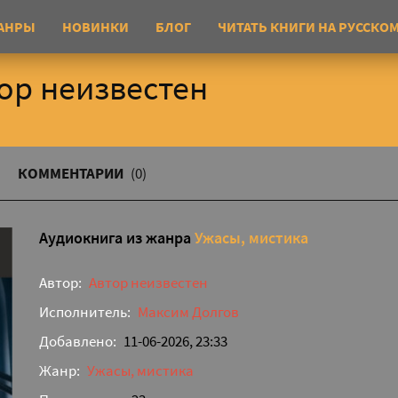
АНРЫ
НОВИНКИ
БЛОГ
ЧИТАТЬ КНИГИ НА РУССКО
тор неизвестен
КОММЕНТАРИИ
(0)
Аудиокнига из жанра
Ужасы, мистика
Автор:
Автор неизвестен
Исполнитель:
Максим Долгов
Добавлено:
11-06-2026, 23:33
Жанр:
Ужасы, мистика