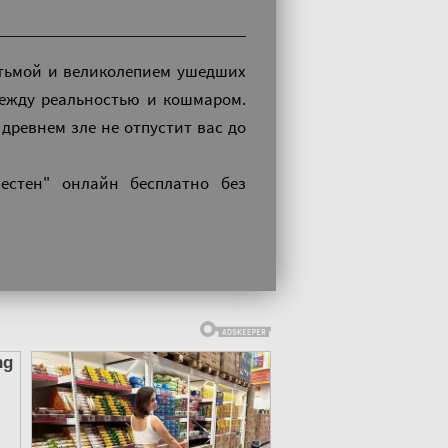
 тьмой и великолепием ушедших
между реальностью и кошмаром.
древнем зле не отпустит вас до
вестен" онлайн бесплатно без