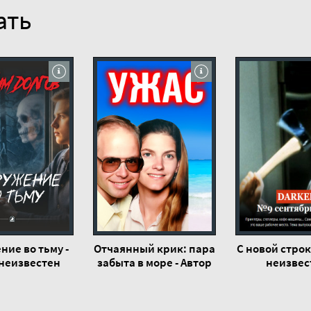
ать
ние во тьму -
Отчаянный крик: пара
С новой строк
 неизвестен
забыта в море - Автор
неизвес
неизвестен