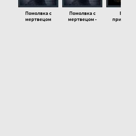
Помолвка с
Помолвка с
Вальс
мертвецом
мертвецом -
призраков
Автор
Грициа
неизвестен
Андрее