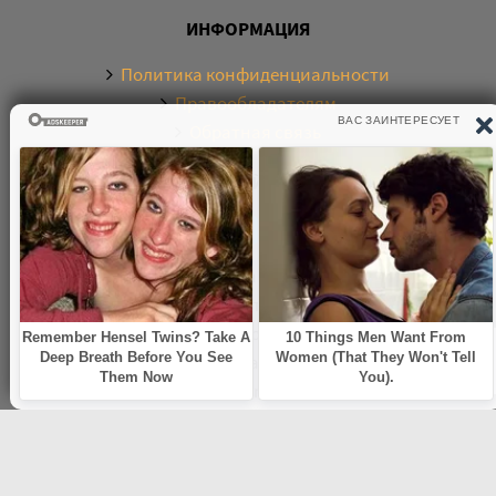
ИНФОРМАЦИЯ
Политика конфиденциальности
Правообладателям
Обратная связь
О САЙТЕ
Электронная библиотека аудиокниг. Более 20000
аудиокниг в хорошем качестве. Слушайте аудиокниги
бесплатно онлайн и без регистрации. По любым
вопросам обращайтесь на почту:
knigamp3online.info@gmail.com