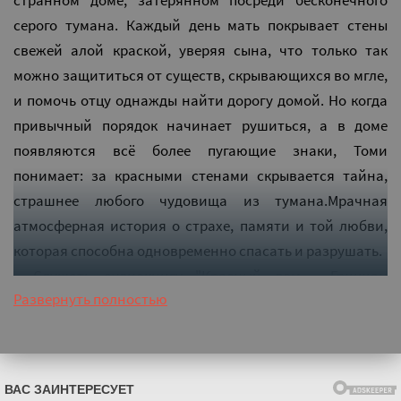
странном доме, затерянном посреди бесконечного
серого тумана. Каждый день мать покрывает стены
свежей алой краской, уверяя сына, что только так
можно защититься от существ, скрывающихся во мгле,
и помочь отцу однажды найти дорогу домой. Но когда
привычный порядок начинает рушиться, а в доме
появляются всё более пугающие знаки, Томи
понимает: за красными стенами скрывается тайна,
страшнее любого чудовища из тумана.Мрачная
атмосферная история о страхе, памяти и той любви,
которая способна одновременно спасать и разрушать.
Слушать аудиокнигу "Красный дом - Грициан
Развернуть полностью
Андреев" онлайн бесплатно без регистрации - полная
версия