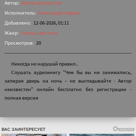
Автор:
Автор неизвестен
Исполнитель:
Александр Гофман
Добавлено:
12-06-2026, 01:11
Жанр:
Ужасы, мистика
Просмотров:
20
Никогда не нарушай правил..
Слушать аудиокнигу "Чем бы вы ни занимались,
запирая дверь на ночь – не выглядывайте - Автор
неизвестен" онлайн бесплатно без регистрации -
полная версия