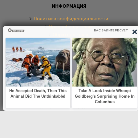
ИНФОРМАЦИЯ
Политика конфиденциальности
Правообладателям
Обратная связь
О САЙТЕ
Электронная библиотека аудиокниг. Более 20000
аудиокниг в хорошем качестве. Слушайте аудиокниги
бесплатно онлайн и без регистрации. По любым
вопросам обращайтесь на почту:
knigamp3online.info@gmail.com
© 2021
knigamp3-online.com
. Все права защищены. E-mail: