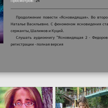
Просмотров:
24
Продолжение повести «Ясновидящая». Во второ
Наталье Васильевне. С феноменом ясновидения ст
сержанты, Шалимов и Куций.
Слушать аудиокнигу "Ясновидящая 2 - Федоров
регистрации - полная версия