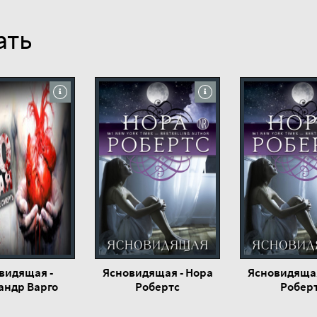
ать
видящая -
Ясновидящая - Нора
Ясновидящая
андр Варго
Робертс
Робер