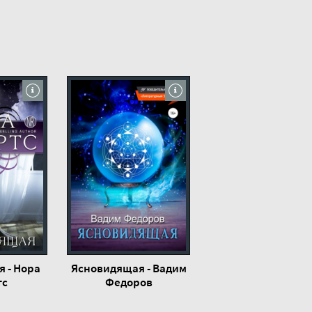
 - Нора
Ясновидящая - Вадим
тс
Федоров