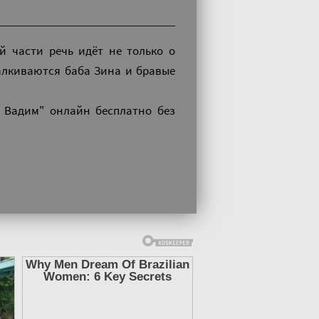
й части речь идёт не только о
алкиваются баба Зина и бравые
 Вадим" онлайн бесплатно без