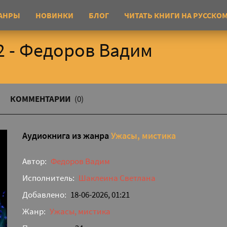
АНРЫ
НОВИНКИ
БЛОГ
ЧИТАТЬ КНИГИ НА РУССКО
 - Федоров Вадим
КОММЕНТАРИИ
(0)
Аудиокнига из жанра
Ужасы, мистика
Автор:
Федоров Вадим
Исполнитель:
Шаклеина Светлана
Добавлено:
18-06-2026, 01:21
Жанр:
Ужасы, мистика