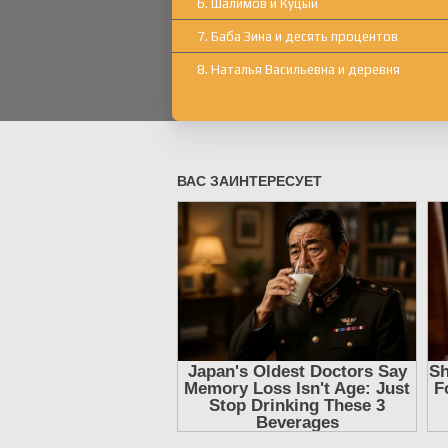
6. Шалимов и Куцый
7. Баба Зина и десять процентов
8. Наталья Васильевна и деревня