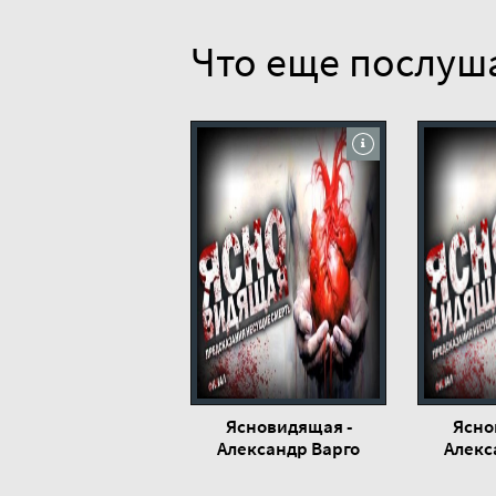
Что еще послуш
Ясновидящая -
Ясно
Александр Варго
Алекс