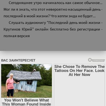
Сегодняшнее утро начиналось как самое обычное...
Мог ли я знать, что этот невероятно насыщенный день -
последний в моей жизни? Что хеппи энда не будет...
Слушать аудиокнигу "Последний день моей жизни -
Крутиков Юрий" онлайн бесплатно без регистрации -
полная версия