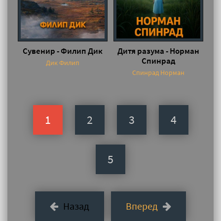
Сувенир - Филип Дик
Дитя разума - Норман
Спинрад
Дик Филип
Спинрад Норман
1
2
3
4
5
Назад
Вперед