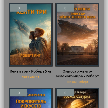
0
0
Кейти три - Роберт Янг
Эмиссар жёлто-
зеленого мира - Роберт
Янг Роберт
Шекли
Шекли Роберт
0
0