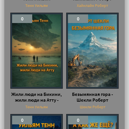
Тенн Уильям
Хайнлайн Роберт
0
0
Жили люди на Бикини,
Безымянная гора -
жили люди на Атту -
Шекли Роберт
Тенн Уильям
Тенн Уильям
Шекли Роберт
0
0