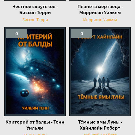
Честное скаутское -
Планета мертвеца -
Биссон Терри
Моррисон Уильям
Биссон Терри
Моррисон Уильям
0
0
Критерий от балды - Тенн
Тёмные ямы Луны -
Уильям
Хайнлайн Роберт
Тенн Уильям
Хайнлайн Роберт