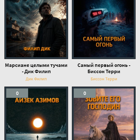
Марсиане целыми тучами
Самый первый огонь -
- Дик Филип
Биссон Терри
Дик Филип
Биссон Терри
0
0