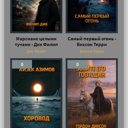
Марсиане целыми
Самый первый огонь -
тучами - Дик Филип
Биссон Терри
Дик Филип
Биссон Терри
0
0