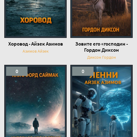
Хоровод - Айзек Азимов
Зовите его «господин -
Гордон Диксон
Азимов Айзек
Диксон Гордон
0
0