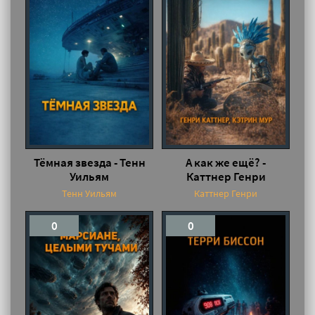
Тёмная звезда - Тенн
А как же ещё? -
Уильям
Каттнер Генри
Тенн Уильям
Каттнер Генри
0
0