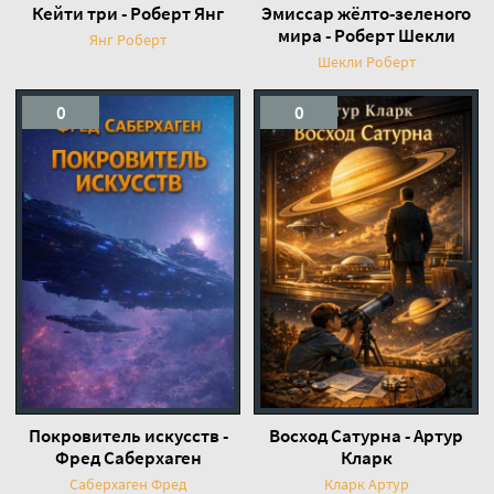
Кейти три - Роберт Янг
Эмиссар жёлто-зеленого
мира - Роберт Шекли
Янг Роберт
Шекли Роберт
0
0
Покровитель искусств -
Восход Сатурна - Артур
Фред Саберхаген
Кларк
Саберхаген Фред
Кларк Артур