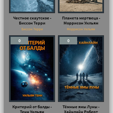
Честное скаутское -
Планета мертвеца -
Биссон Терри
Моррисон Уильям
Биссон Терри
Моррисон Уильям
0
0
Критерий от балды -
Тёмные ямы Луны -
Тенн Уильям
Хайнлайн Роберт