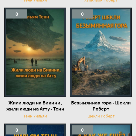
0
0
Жили люди на Бикини,
Безымянная гора - Шекли
жили люди на Атту - Тенн
Роберт
Уильям
Тенн Уильям
Шекли Роберт
0
0