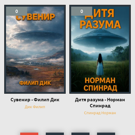
0
0
Сувенир - Филип Дик
Дитя разума - Норман
Спинрад
Дик Филип
Спинрад Норман