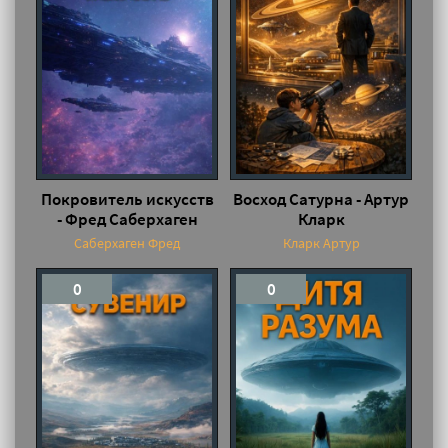
Покровитель искусств
Восход Сатурна - Артур
- Фред Саберхаген
Кларк
Саберхаген Фред
Кларк Артур
0
0