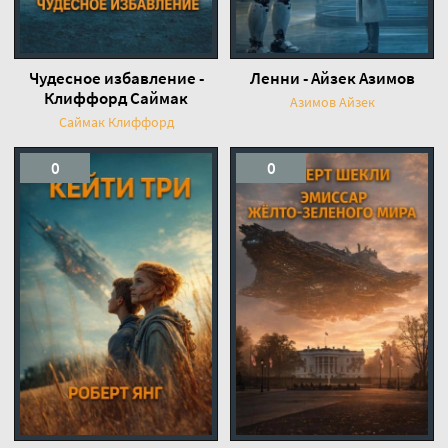
Чудесное избавление -
Ленни - Айзек Азимов
Клиффорд Саймак
Азимов Айзек
Саймак Клиффорд
0
0