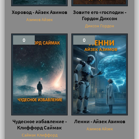
Хоровод - Айзек Азимов
Зовите его «господин -
Гордон Диксон
Азимов Айзек
Диксон Гордон
0
0
Чудесное избавление -
Ленни - Айзек Азимов
Клиффорд Саймак
Азимов Айзек
Саймак Клиффорд