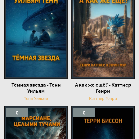
Тёмная звезда - Тенн
А как же ещё? - Каттнер
Уильям
Генри
Тенн Уильям
Каттнер Генри
0
0