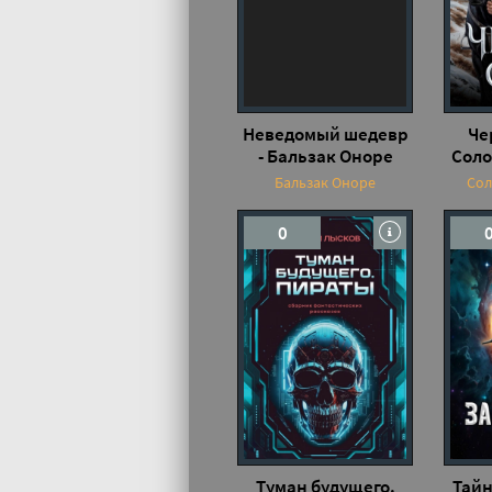
Неведомый шедевр
Че
- Бальзак Оноре
Соло
Бальзак Оноре
Сол
0
Туман будущего.
Тайн