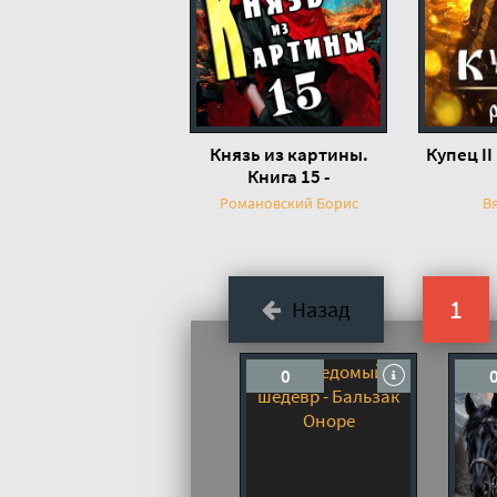
Князь из картины.
Купец II
Книга 15 -
Романовский Борис
Романовский Борис
В
1
Назад
0