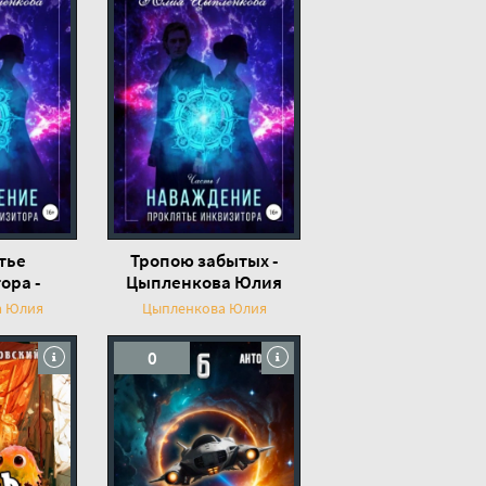
тье
Тропою забытых -
ора -
Цыпленкова Юлия
а Юлия
а Юлия
Цыпленкова Юлия
0