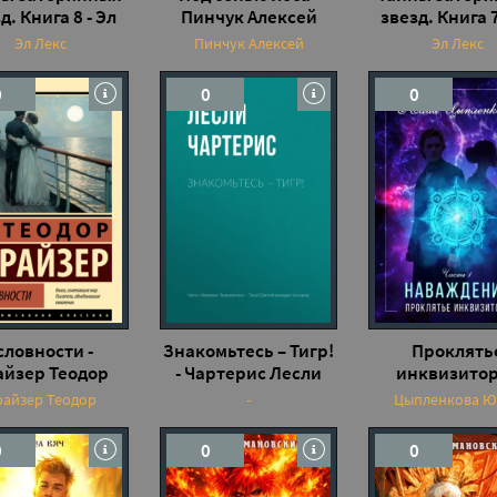
д. Книга 8 - Эл
Пинчук Алексей
звезд. Книга 7
Лекс
Лекс
Эл Лекс
Пинчук Алексей
Эл Лекс
0
0
0
словности -
Знакомьтесь – Тигр!
Проклять
айзер Теодор
- Чартерис Лесли
инквизитор
Цыпленкова 
айзер Теодор
-
Цыпленкова Ю
0
0
0