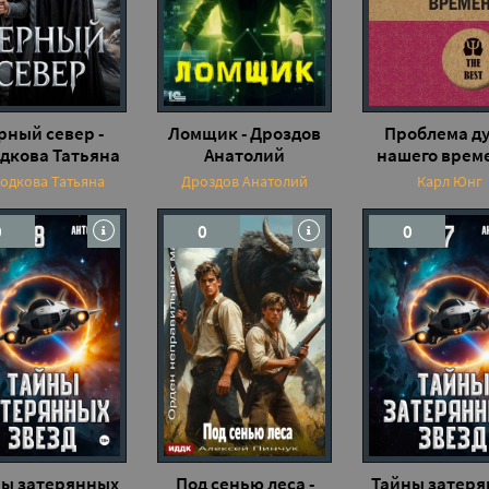
рный север -
Ломщик - Дроздов
Проблема д
дкова Татьяна
Анатолий
нашего време
Карл Юн
одкова Татьяна
Дроздов Анатолий
Карл Юнг
0
0
0
ы затерянных
Под сенью леса -
Тайны затер