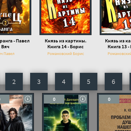
 ранга - Павел
Князь из картины.
Князь из к
Вяч
Книга 14 - Борис
Книга 13 -
Романовский
Романов
яч Павел
Романовский Борис
Романовски
2
3
4
5
6
0
0
0