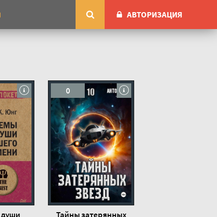
АВТОРИЗАЦИЯ
М
0
 души
Тайны затерянных