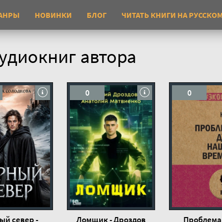
АНРЫ
НОВИНКИ
БЛОГ
ЧИТАТЬ КНИГИ НА РУССКО
удиокниг автора
0
0
ый север -
Ломщик - Дроздов
Проблема