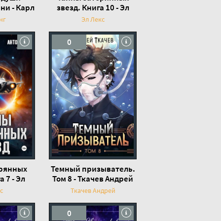
ни - Карл
звезд. Книга 10 - Эл
Лекс
нг
Эл Лекс
0
ерянных
Темный призыватель.
а 7 - Эл
Том 8 - Ткачев Андрей
с
с
Ткачев Андрей
0