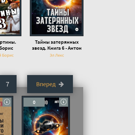
артины.
Тайны затерянных
 Борис
звезд. Книга 6 - Антон
ский
Кун, Эл Лекс
й Борис
Эл Лекс
7
Вперед
0