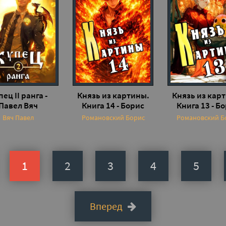
пец II ранга -
Князь из картины.
Князь из кар
Павел Вяч
Книга 14 - Борис
Книга 13 - Б
Романовский
Романовск
Вяч Павел
Романовский Борис
Романовский Б
1
2
3
4
5
Вперед