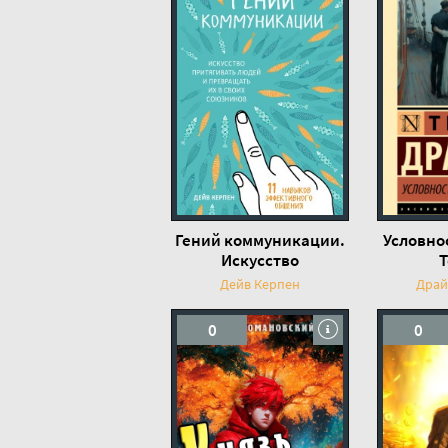
Гений коммуникации.
Условно
Искусство
Т
притягивать людей и
Дейв Керпен
Драй
превращать их в
своих союзников. 11
0
0
навыков эффек - Дейв
Керпен