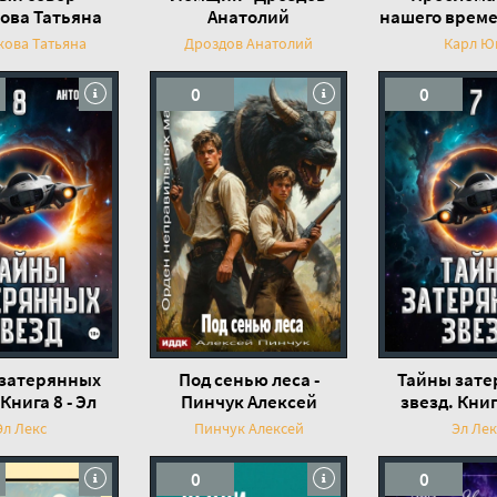
ова Татьяна
Анатолий
нашего време
Юнг
кова Татьяна
Дроздов Анатолий
Карл Ю
0
0
затерянных
Под сенью леса -
Тайны зат
Книга 8 - Эл
Пинчук Алексей
звезд. Книг
Лекс
Лек
Эл Лекс
Пинчук Алексей
Эл Лек
0
0