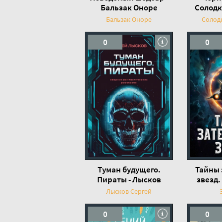
Бальзак Оноре
Солодк
Бальзак Оноре
Солод
0
0
Туман будущего.
Тайны 
Пираты - Лысков
звезд. 
Сергей
Лысков Сергей
0
0