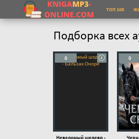
ТОП 100
Ж
Подборка всех а
0
0
Неведомый шедевр -
Черн