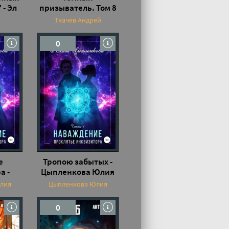
 - Эл
призыватель. Том 8
- Ткачев Андрей
Ткачев Андрей
0
е
Тропою забытых -
а -
Цыпленкова Юлия
Юлия
лия
Цыпленкова Юлия
0