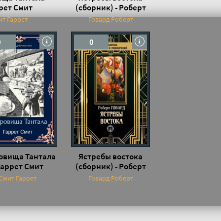
рет Смит
(сборник) - Роберт
Говард
ит Гаррет
Говард Роберт
0
0
овища Тантала
Ястребы востока
Гаррет Смит
(сборник) - Роберт
Говард
Смит Гаррет
Говард Роберт