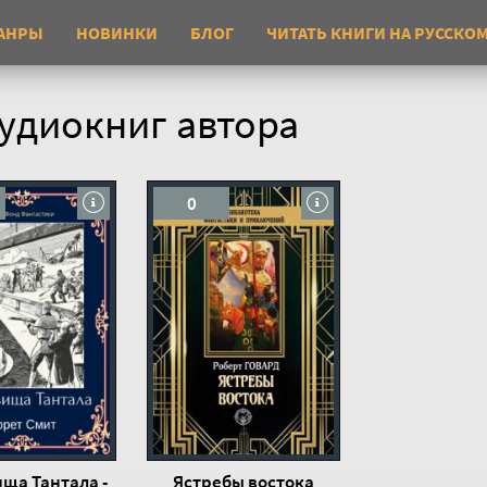
АНРЫ
НОВИНКИ
БЛОГ
ЧИТАТЬ КНИГИ НА РУССКО
удиокниг автора
0
ща Тантала -
Ястребы востока