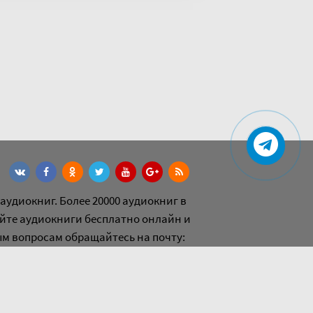
аудиокниг. Более 20000 аудиокниг в
йте аудиокниги бесплатно онлайн и
ым вопросам обращайтесь на почту:
l.com