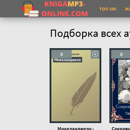
ТОП 100
Ж
Подборка всех а
0
0
Микеланджело -
Сокрови