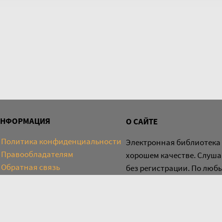
ИНФОРМАЦИЯ
О САЙТЕ
Политика конфиденциальности
Электронная библиотека 
Правообладателям
хорошем качестве. Слуша
Обратная связь
без регистрации. По люб
knigamp3online.info@gmai