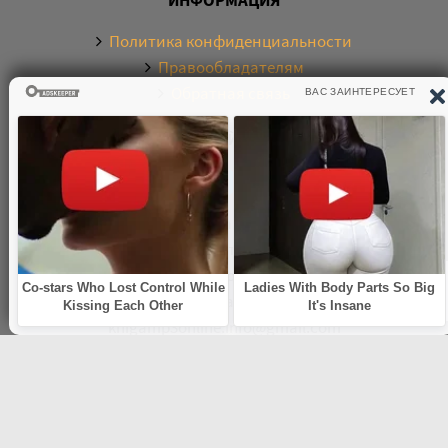
Политика конфиденциальности
Правообладателям
Обратная связь
О САЙТЕ
Электронная библиотека аудиокниг. Более 20000
аудиокниг в хорошем качестве. Слушайте аудиокниги
бесплатно онлайн и без регистрации. По любым
вопросам обращайтесь на почту:
knigamp3online.info@gmail.com
© 2021
knigamp3-online.com
. Все права защищены. E-mail:
knigamp3online.info@gmail.com