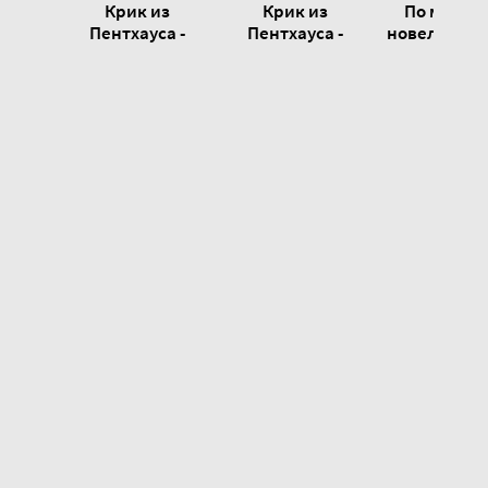
Крик из
Крик из
По мотив
Пентхауса -
Пентхауса -
новелл О. Г
Генри Слизар
Генри Слизар