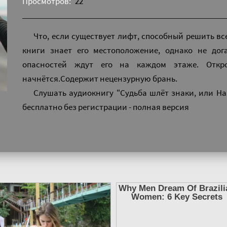
Просмотров:
22
Что, если существует лифт, способный решить вс
книги знает его местоположение, однако не дог
опасностей ждут его на каждом этаже. Откр
начнётся.Содержит нецензурную брань.
Слушать аудиокнигу "Судьба шлёт знаки, или На
бесплатно без регистрации - полная версия