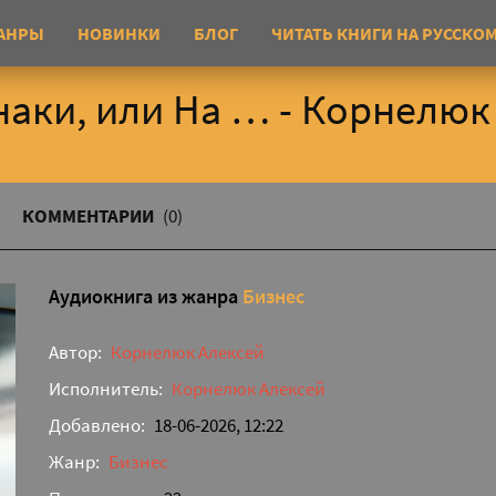
АНРЫ
НОВИНКИ
БЛОГ
ЧИТАТЬ КНИГИ НА РУССКО
наки, или На … - Корнелюк
КОММЕНТАРИИ
(0)
Аудиокнига из жанра
Бизнес
Автор:
Корнелюк Алексей
Исполнитель:
Корнелюк Алексей
Добавлено:
18-06-2026, 12:22
Жанр:
Бизнес