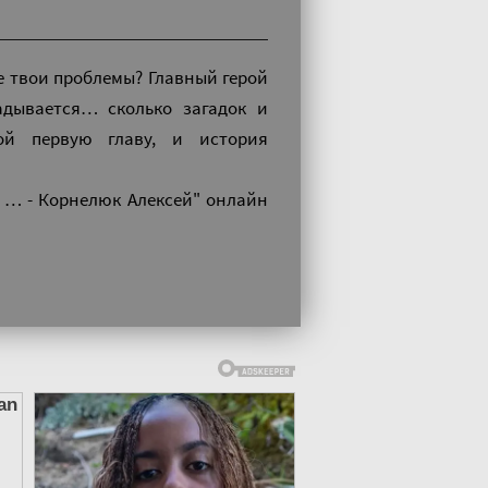
е твои проблемы? Главный герой
адывается… сколько загадок и
ой первую главу, и история
 … - Корнелюк Алексей" онлайн