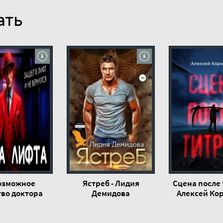
ать
озможное
Ястреб - Лидия
Сцена после 
тво доктора
Демидова
Алексей Ко
са - Уильям
Крон