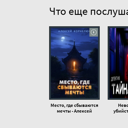
Что еще послуш
Место, где сбываются
Нев
мечты - Алексей
убийс
Корнелюк
Сатану