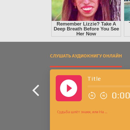
СЛУШАТЬ АУДИОКНИГУ ОНЛАЙН
Title
0:0
Судьба шлёт знаки, или На …