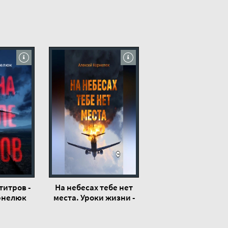
титров -
На небесах тебе нет
рнелюк
места. Уроки жизни -
Алексей Корнелюк