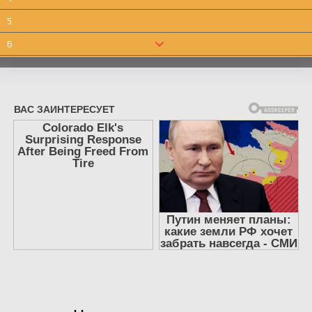
Слушать аудиокнигу "НейроМедиация.
5
Эффективные техники для переговорщиков и лидеров -
6
Петров Александр" онлайн бесплатно без регистрации
7
- полная версия
8