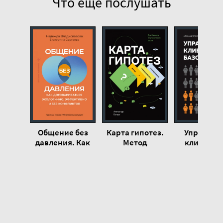
Что еще послушать
Общение без
Карта гипотез.
Управлен
давления. Как
Метод
клиентск
договариваться
стратегического
базой. К
экологично,
планирования
настроит
эффективно и
для бизнеса и
работу
без конфликтов.
личностного
клиентско
Приемы и
роста -
отдела 
техники -
Александр
получит
Владиславова
Бындю
максималь
Надежда
результат