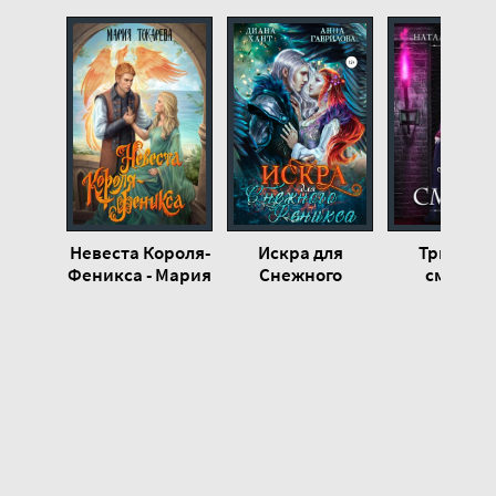
19
Невеста Короля-
Искра для
Три знак
Феникса - Мария
Снежного
смерти -
Токарева
феникса - Анна
Наталья
Гаврилова,
Жильцов
Диана Хант