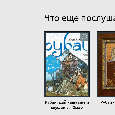
16
17
Что еще послуш
18
19
20
21
22
23
24
25
26
27
Рубаи. Дай чашу мне и
Рубаи 
28
слушай… - Омар
Хайям
29