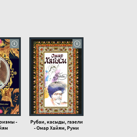
ризмы -
Рубаи, касыды, газели
йям
- Омар Хайям, Руми
Джелал ад-Дин, Саади