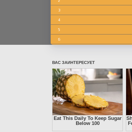
2
3
4
5
6
7
8
9
10
11
12
13
14
15