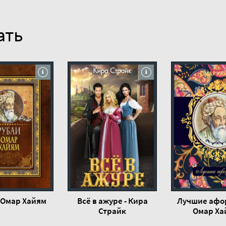
ать
- Омар Хайям
Всё в ажуре - Кира
Лучшие афо
Страйк
Омар Ха