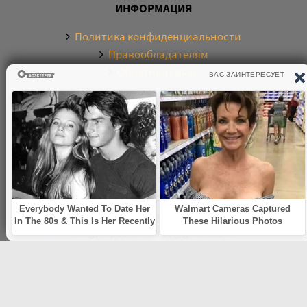
ИНФОРМАЦИЯ
Политика конфиденциальности
Правообладателям
Обратная связь
О САЙТЕ
Электронная библиотека аудиокниг. Более 20000
аудиокниг в хорошем качестве. Слушайте аудиокниги
бесплатно онлайн и без регистрации. По любым
вопросам обращайтесь на почту:
knigamp3online.info@gmail.com
© 2021
knigamp3-online.com
. Все права защищены. E-mail: