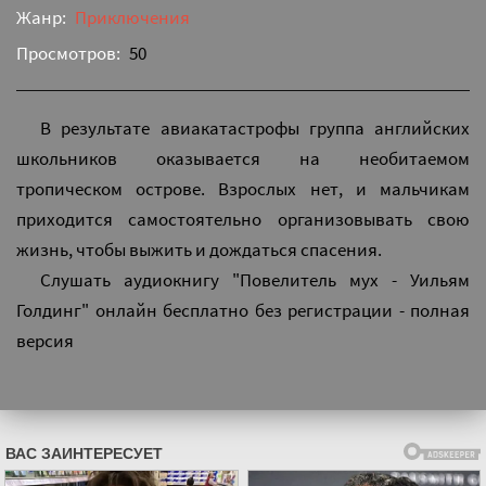
Жанр:
Приключения
Просмотров:
50
В результате авиакатастрофы группа английских
школьников оказывается на необитаемом
тропическом острове. Взрослых нет, и мальчикам
приходится самостоятельно организовывать свою
жизнь, чтобы выжить и дождаться спасения.
Слушать аудиокнигу "Повелитель мух - Уильям
Голдинг" онлайн бесплатно без регистрации - полная
версия