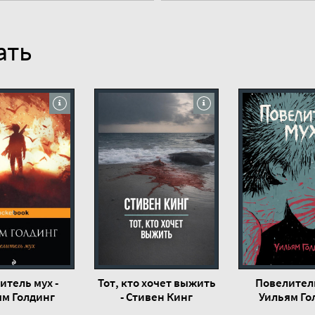
ать
итель мух -
Тот, кто хочет выжить
Повелитель
ям Голдинг
- Стивен Кинг
Уильям Го