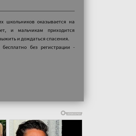
их школьников оказывается на
нет, и мальчикам приходится
выжить и дождаться спасения.
 бесплатно без регистрации -