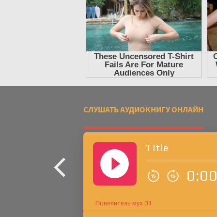
СЛУШАТЬ АУДИОКНИГУ ОНЛАЙН
Title
0:0
Повелитель мух 01