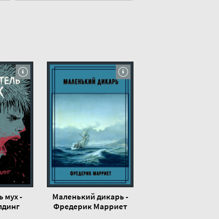
 мух -
Маленький дикарь -
лдинг
Фредерик Марриет