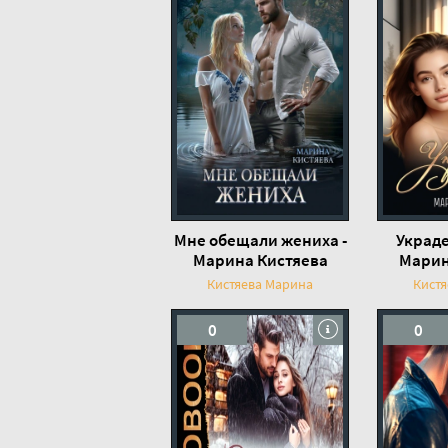
Мне обещали жениха -
Украде
Марина Кистяева
Марин
Кистяева Марина
Кист
0
0