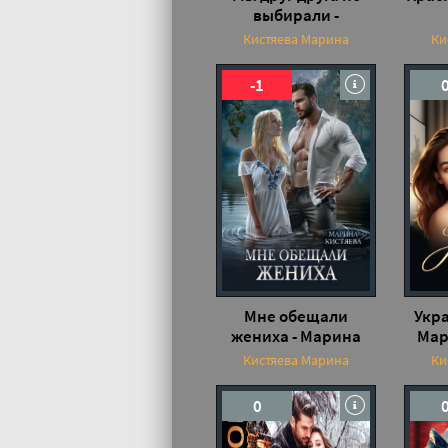
выбирали -
Кистяева Марина
Кистяева Марина
Ки
-1
Мне обещали
Укра
жениха - Марина
Мар
Кистяева
Кистяева Марина
Ки
0