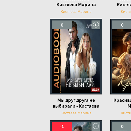
Кистяева Марина
Кистя
Кистяева Марина
Кист
0
0
Мы друг друга не
Красива
выбирали - Кистяева
М
Марина
Кистяева Марина
Кист
-1
0