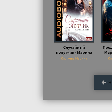
Случайный
Прод
попутчик - Марина
Мар
Кистяева
Кистяева Марина
Ки
Н