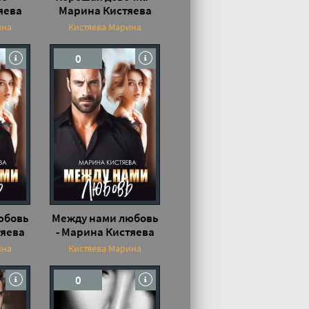
яева
Марина Кистяева
ина
Кистяева Марина
0
юбовь
Между нами любовь
тяева
- Марина Кистяева
ина
Кистяева Марина
0