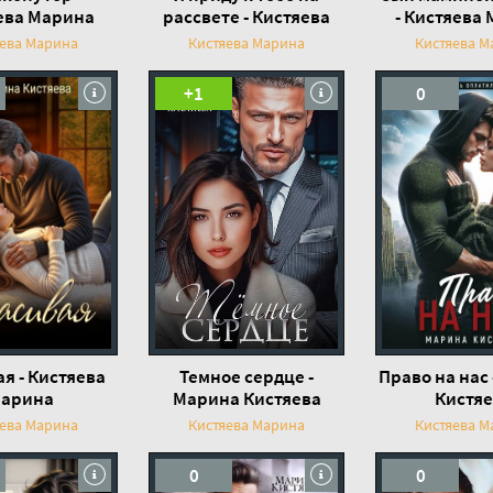
ева Марина
рассвете - Кистяева
- Кистяева
Марина
яева Марина
Кистяева Марина
Кистяева М
+1
0
я - Кистяева
Темное сердце -
Право на нас
арина
Марина Кистяева
Кистяе
яева Марина
Кистяева Марина
Кистяева М
0
0