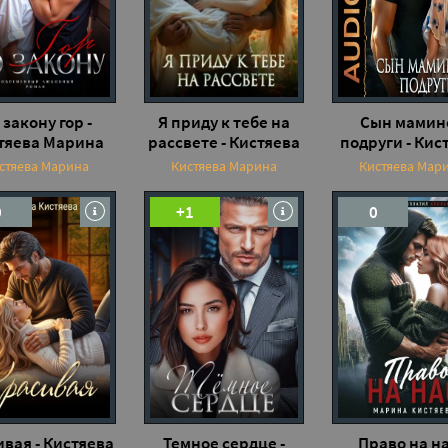
 закону гор -
Я приду к тебе на
Сын мамин
тяева Марина
рассвете - Кистяева
подруги - Кис
Марина
Марина
стяева Марина
Кистяева Марина
Кистяева Мар
0
+1
0
вая - Кистяева
Темное сердце -
Право на на