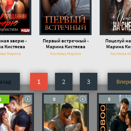
ная зверю -
Первый встречный -
Поцелуй на 
а Кистяева
Марина Кистяева
Марина Ки
яева Марина
Кистяева Марина
Кистяева М
1
2
3
азад
Впер
1
0
0