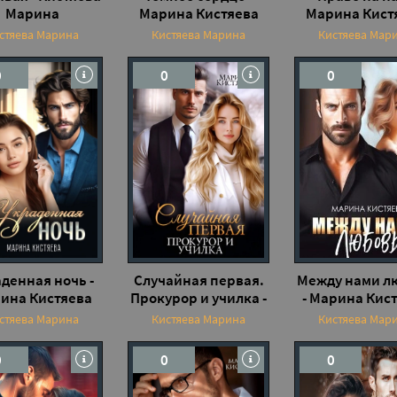
Марина
Марина Кистяева
Марина Кист
стяева Марина
Кистяева Марина
Кистяева Мар
0
0
0
денная ночь -
Случайная первая.
Между нами л
ина Кистяева
Прокурор и училка -
- Марина Кис
Марина Кистяева
стяева Марина
Кистяева Марина
Кистяева Мар
0
0
0