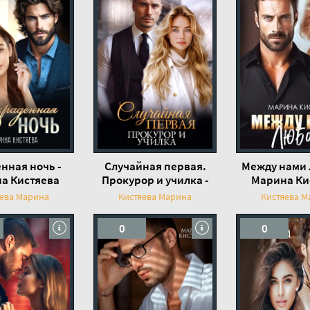
нная ночь -
Случайная первая.
Между нами 
а Кистяева
Прокурор и училка -
Марина Ки
Марина Кистяева
яева Марина
Кистяева Марина
Кистяева М
0
0