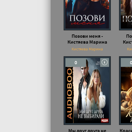
Позови меня -
По
Кистяева Марина
Кис
Кистяева Марина
Ки
0
Мы друг друга не
Краси