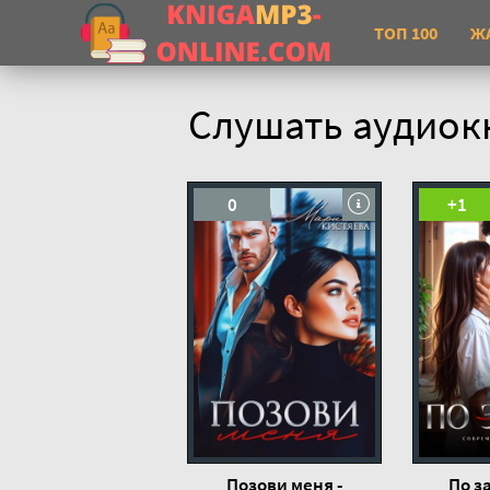
ТОП 100
Ж
Слушать аудиок
0
+1
Позови меня -
По за