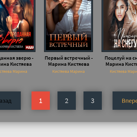
анная зверю -
Первый встречный -
Поцелуй на сн
ина Кистяева
Марина Кистяева
Марина Кист
стяева Марина
Кистяева Марина
Кистяева Мар
1
2
3
азад
Впер