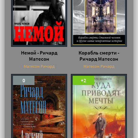
Немой - Ричард
Корабль смерти -
Матесон
Ричард Матесон
Матесон Ричард
Матесон Ричард
0
+2