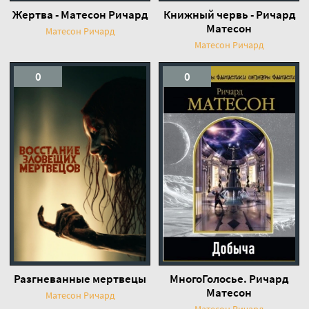
Жертва - Матесон Ричард
Книжный червь - Ричард
Матесон
Матесон Ричард
Матесон Ричард
0
0
Разгневанные мертвецы
МногоГолосье. Ричард
Матесон
Матесон Ричард
Матесон Ричард