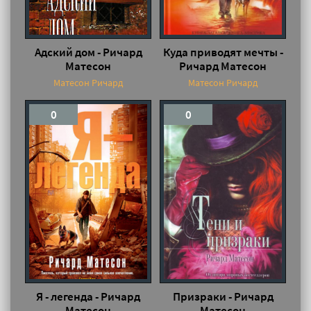
Адский дом - Ричард
Куда приводят мечты -
Матесон
Ричард Матесон
Матесон Ричард
Матесон Ричард
0
0
Я - легенда - Ричард
Призраки - Ричард
Матесон
Матесон