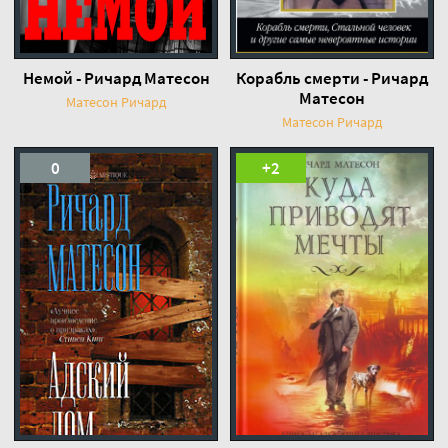
Немой - Ричард Матесон
Корабль смерти - Ричард
Матесон
Матесон Ричард
Матесон Ричард
0
+2