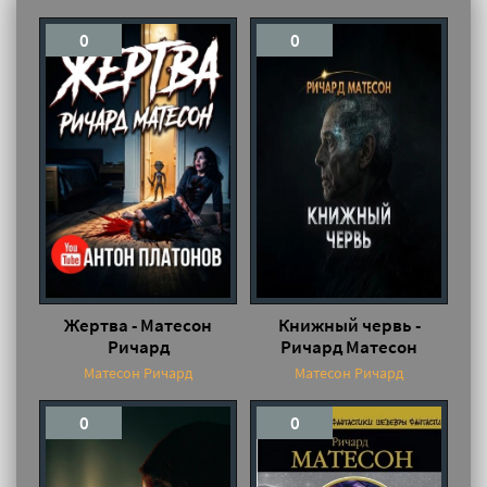
0
0
Жертва - Матесон
Книжный червь -
Ричард
Ричард Матесон
Матесон Ричард
Матесон Ричард
0
0