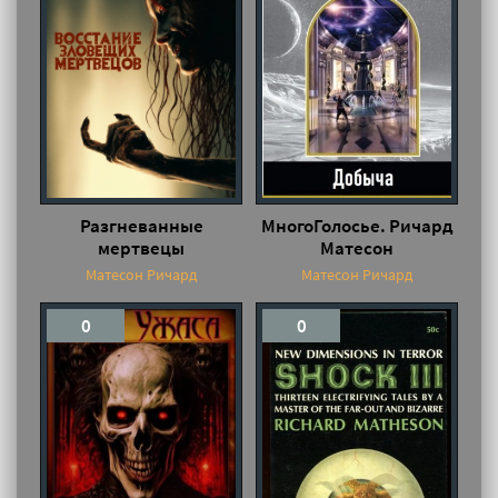
Разгневанные
МногоГолосье. Ричард
мертвецы
Матесон
Матесон Ричард
Матесон Ричард
0
0