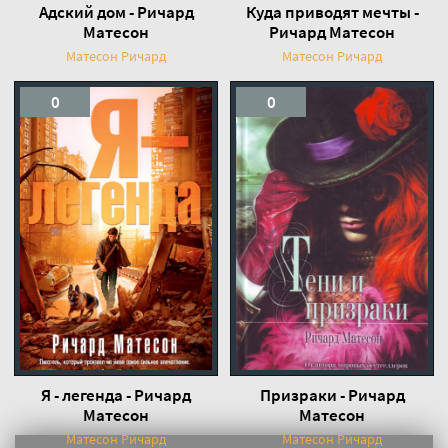
Адский дом - Ричард
Куда приводят мечты -
Матесон
Ричард Матесон
Матесон Ричард
Матесон Ричард
0
0
Я - легенда - Ричард
Призраки - Ричард
Матесон
Матесон
Матесон Ричард
Матесон Ричард