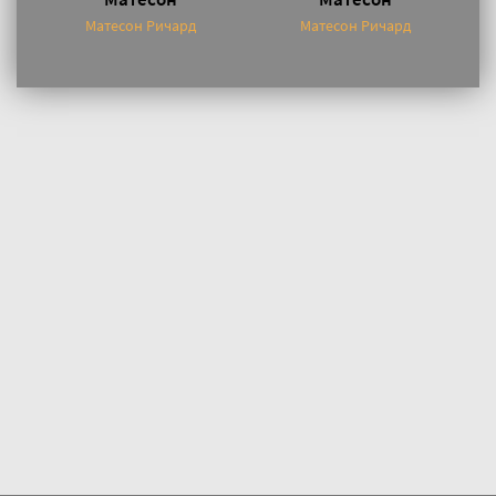
Матесон Ричард
Матесон Ричард