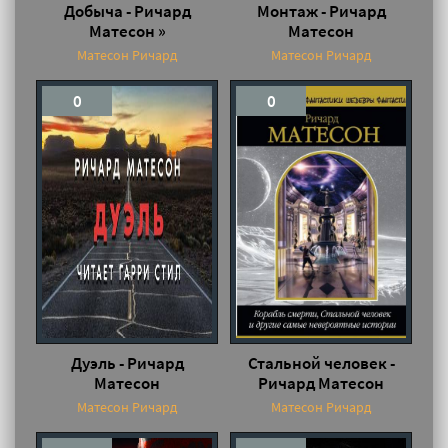
Добыча - Ричард
Монтаж - Ричард
Матесон »
Матесон
Матесон Ричард
Матесон Ричард
0
0
Дуэль - Ричард
Стальной человек -
Матесон
Ричард Матесон
Матесон Ричард
Матесон Ричард