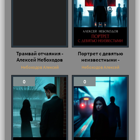
Трамвай отчаяния -
Портрет с девятью
Алексей Небоходов
неизвестными -
Алексей Небоходов
Небоходов Алексей
Небоходов Алексей
0
0