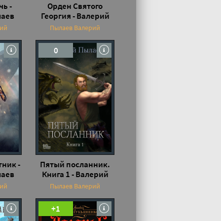
ь -
Орден Святого
лаев
Георгия - Валерий
Пылаев
рий
Пылаев Валерий
0
тник -
Пятый посланник.
лаев
Книга 1 - Валерий
Пылаев
рий
Пылаев Валерий
+1