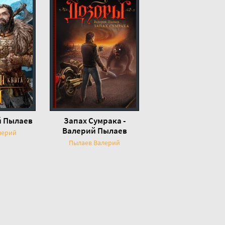
й Пылаев
Запах Сумрака -
Валерий Пылаев
лерий
Пылаев Валерий