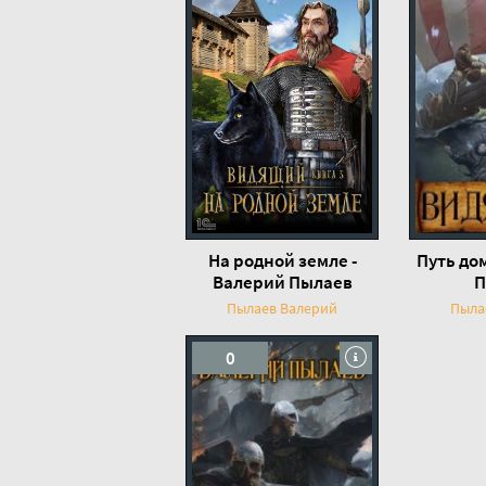
На родной земле -
Путь до
Валерий Пылаев
П
Пылаев Валерий
Пыла
0