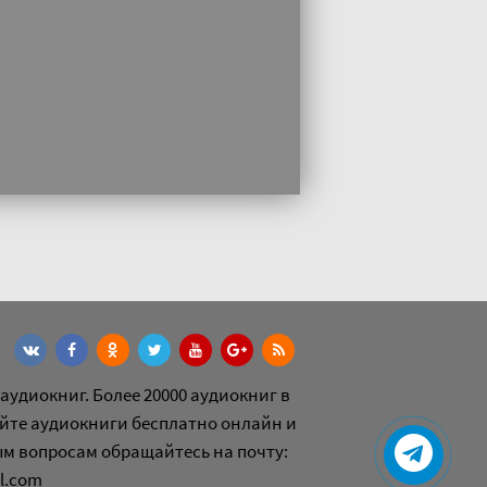
аудиокниг. Более 20000 аудиокниг в
йте аудиокниги бесплатно онлайн и
ым вопросам обращайтесь на почту:
l.com