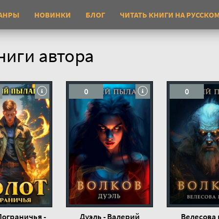
АНРЫ
НОВИНКИ
БЛОГ
ЧИТАТЬ КНИГИ НА РУССКО
ниги автора
0
0
Пограничья -
Дуэль - Валерий
Велесова 