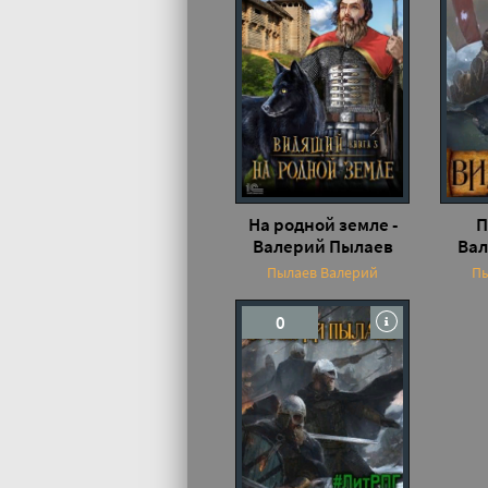
На родной земле -
П
Валерий Пылаев
Вал
Пылаев Валерий
Пы
0