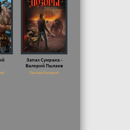
ий
Запах Сумрака -
Валерий Пылаев
рий
Пылаев Валерий