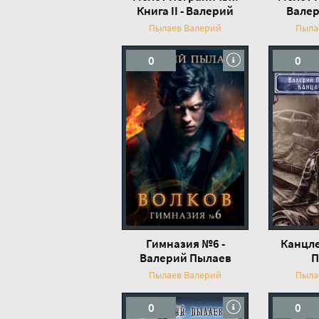
Книга II - Валерий
Валер
Пылаев
Пылаев Валерий
Пыла
0
0
Гимназия №6 -
Канцле
Валерий Пылаев
П
Пылаев Валерий
Пыла
0
0