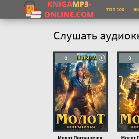
ТОП 100
Ж
Слушать аудиок
0
0
Молот Пограничья.
Молот 