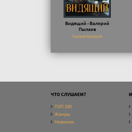
Видящий - Валерий
Пылаев
Пылаев Валерий
ЧТО СЛУШАЕМ?
ТОП 100
Жанры
Новинки