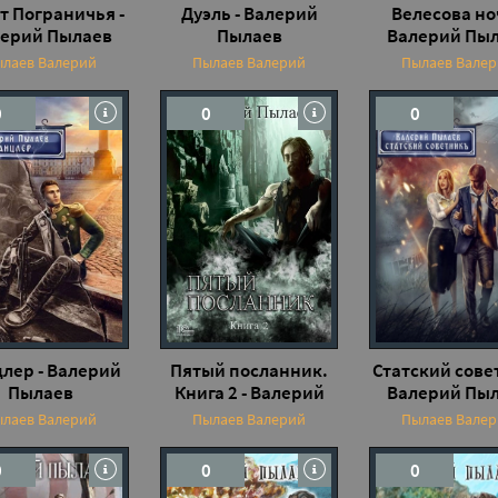
т Пограничья -
Дуэль - Валерий
Велесова ноч
ерий Пылаев
Пылаев
Валерий Пы
лаев Валерий
Пылаев Валерий
Пылаев Вале
0
0
0
лер - Валерий
Пятый посланник.
Статский сове
Пылаев
Книга 2 - Валерий
Валерий Пы
Пылаев
лаев Валерий
Пылаев Валерий
Пылаев Вале
0
0
0