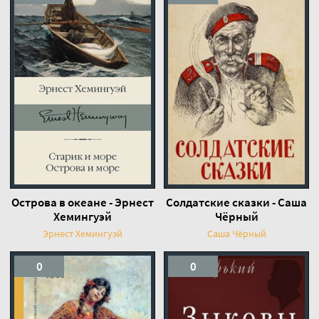
Острова в океане - Эрнест
Солдатские сказки - Саша
Хемингуэй
Чёрный
Эрнест Хемингуэй
Саша Чёрный
0
0