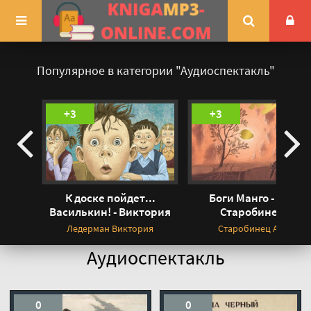
Популярное в категории "Аудиоспектакль"
+3
+3
К доске пойдет...
Боги Манго - Анна
Василькин! - Виктория
Старобинец »
Ледерман
Ледерман Виктория
Старобинец Анна
Аудиоспектакль
0
0