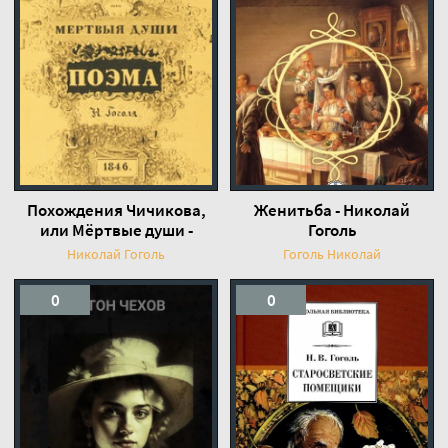
Похождения Чичикова,
Женитьба - Николай
или Мёртвые души -
Гоголь
Николай Гоголь
Николай Гоголь
Гоголь Николай
0
0