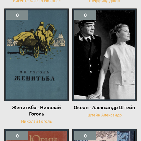
Висенте Бласко Ибаньес
Шеффилд Джон
0
0
Женитьба - Николай
Океан - Александр Штейн
Гоголь
Штейн Александр
Николай Гоголь
0
0