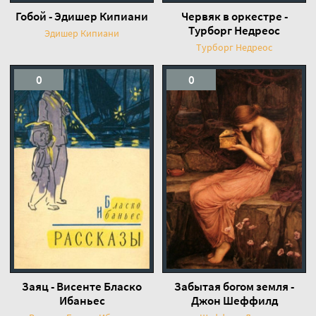
Гобой - Эдишер Кипиани
Червяк в оркестре -
Турборг Недреос
Эдишер Кипиани
Турборг Недреос
0
0
Заяц - Висенте Бласко
Забытая богом земля -
Ибаньес
Джон Шеффилд