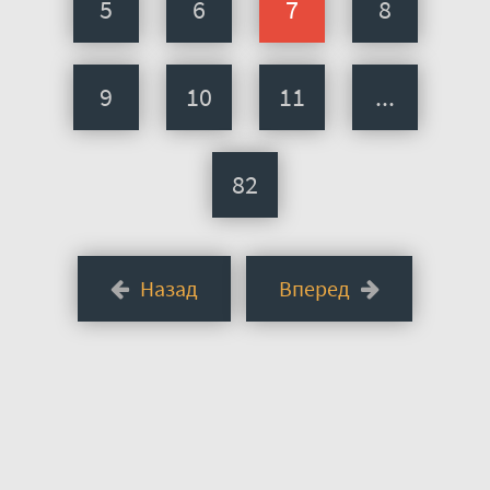
5
6
7
8
9
10
11
...
82
Назад
Вперед